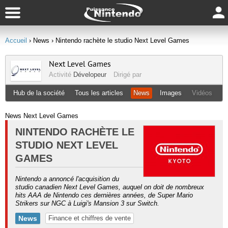
Accueil
› News
› Nintendo rachète le studio Next Level Games
Next Level Games
Activité
Dévelopeur
Dirigé par
Hub de la société
Tous les articles
News
Images
Vidéos
News Next Level Games
NINTENDO RACHÈTE LE
STUDIO NEXT LEVEL
GAMES
Nintendo a annoncé l'acquisition du
studio canadien Next Level Games, auquel on doit de nombreux
hits AAA de Nintendo ces dernières années, de Super Mario
Strikers sur NGC à Luigi's Mansion 3 sur Switch.
News
Finance et chiffres de vente