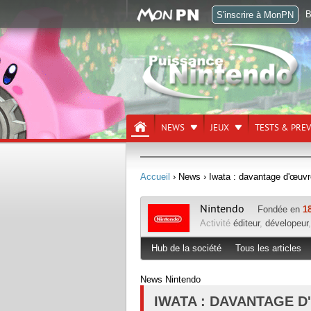
B
S'inscrire à MonPN
NEWS
JEUX
TESTS & PRE
Accueil
› News
› Iwata : davantage d'œuvr
Nintendo
Fondée en
1
Activité
éditeur
,
dévelopeur
Hub de la société
Tous les articles
News Nintendo
IWATA : DAVANTAGE D