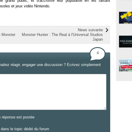
e grand public, et d'accroître leur popularité en les faisant
soles et jeux vidéo Nintendo.
News suivante
o Monster
Monster Hunter : The Real à l'Universal Studios
Japan
4
haitez réagir, engager une discussion ? Ecrivez simplement
e réponse est postée
dans le topic dédié du forum