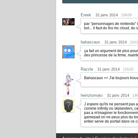
Ereek
31 janv. 2014
10h56
par "personnages de nintendo" il
bol... il faut du fox mc cloud, du
bahascaux
31 janv. 2014
11h
ça fait un argument de plus pour
des princesse de la firme, maint
Razzle
31 janv. 2014
11h20
Bahascaux => J'ai toujours trouv
heinztomato
31 janv. 2014
18
J espere qu'ils ne pensent pas a
comme infinity ou skylanders, car
pas a m'imaginer le fonctionnem
gamepad on ne peux plus du tout l
entier serve de portail dans ce c