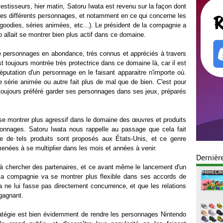
estisseurs, hier matin, Satoru Iwata est revenu sur la façon dont
 ses différents personnages, et notamment en ce qui concerne les
goodies, séries animées, etc...). Le président de la compagnie a
do allait se montrer bien plus actif dans ce domaine.
e personnages en abondance, très connus et appréciés à travers
 toujours montrée très protectrice dans ce domaine là, car il est
 réputation d'un personnage en le faisant apparaitre n'importe où.
série animée ou autre fait plus de mal que de bien. C'est pour
 toujours préféré garder ses personnages dans ses jeux, préparés
 se montrer plus agressif dans le domaine des œuvres et produits
onnages. Satoru Iwata nous rappelle au passage que cela fait
e de tels produits sont proposés aux États-Unis, et ce genre
amenées à se multiplier dans les mois et années à venir.
Dernièr
à chercher des partenaires, et ce avant même le lancement d'un
 la compagnie va se montrer plus flexible dans ses accords de
 ne lui fasse pas directement concurrence, et que les relations
gagnant.
ratégie est bien évidemment de rendre les personnages Nintendo