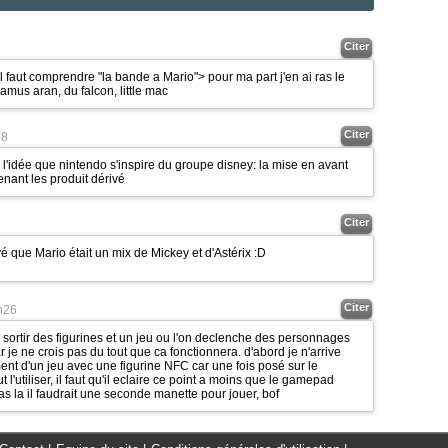
Citer
 faut comprendre "la bande a Mario"> pour ma part j'en ai ras le
 samus aran, du falcon, little mac
Citer
18
 l'idée que nintendo s'inspire du groupe disney: la mise en avant
enant les produit dérivé
Citer
é que Mario était un mix de Mickey et d'Astérix
:D
Citer
h26
 sortir des figurines et un jeu ou l'on declenche des personnages
 je ne crois pas du tout que ca fonctionnera. d'abord je n'arrive
ent d'un jeu avec une figurine NFC car une fois posé sur le
'utiliser, il faut qu'il eclaire ce point a moins que le gamepad
as la il faudrait une seconde manette pour jouer, bof