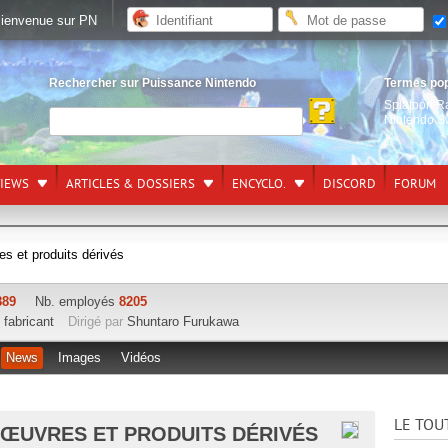
ienvenue sur PN
Rechercher sur Puissance Nintendo
Termes po
Splatoon R
Nintendo S
VIEWS
ARTICLES & DOSSIERS
ENCYCLO.
DISCORD
FORUM
es et produits dérivés
889
Nb. employés
8205
,
fabricant
Dirigé par
Shuntaro Furukawa
News
Images
Vidéos
LE TOU
'ŒUVRES ET PRODUITS DÉRIVÉS