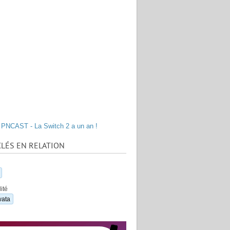
PNCAST - La Switch 2 a un an !
LÉS EN RELATION
ité
wata