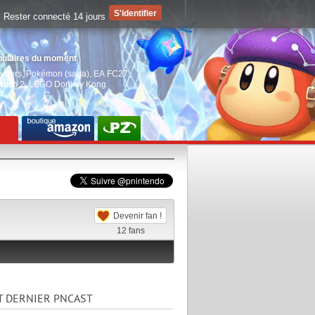
Rester connecté 14 jours
pulaires du moment
aiders
,
Pokémon (saga)
,
EA FC27
,
witch 2
,
LEGO Donkey Kong
Devenir fan !
12
fans
T DERNIER PNCAST