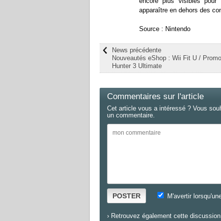
encore plus visibles pour l
apparaître en dehors des con
Source : Nintendo
News précédente
Nouveautés eShop : Wii Fit U / Prom
Hunter 3 Ultimate
Commentaires sur l'article
Cet article vous a intéressé ? Vous sou
un commentaire.
POSTER
M'avertir lorsqu'un
›
Retrouvez également cette discussion 