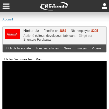
Accueil
Nintendo
Fondée en
1889
Nb. employés
8205
Activité
éditeur
,
dévelopeur
,
fabricant
Dirigé par
Shuntaro Furukawa
Hub de la société
Tous les articles
News
Images
Vidéos
Holiday Surprises from Mario