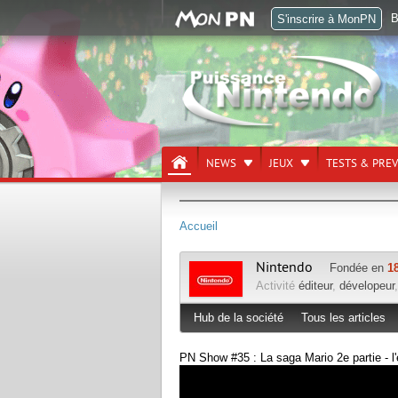
B
S'inscrire à MonPN
NEWS
JEUX
TESTS & PRE
Accueil
Nintendo
Fondée en
1
Activité
éditeur
,
dévelopeur
Hub de la société
Tous les articles
PN Show #35 : La saga Mario 2e partie - l