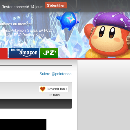
Rester connecté 14 jours
pulaires du moment
aiders
,
Pokémon (saga)
,
EA FC27
,
witch 2
,
LEGO Donkey Kong
Suivre @pnintendo
Devenir fan !
12
fans