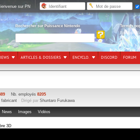
ienvenue sur PN
Rechercher sur Puissance Nintendo
Termes po
Splatoon R
Nintendo S
VIEWS
ARTICLES & DOSSIERS
ENCYCLO.
DISCORD
FORUM
889
Nb. employés
8205
,
fabricant
Dirigé par
Shuntaro Furukawa
News
Images
Vidéos
'ère 3D