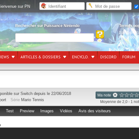
ienvenue sur PN
Rechercher sur Puissance Nintendo
Termes po
Splatoon R
Nintendo S
VIEWS
ARTICLES & DOSSIERS
ENCYCLO.
DISCORD
FORUM
ponible sur
Switch
depuis le 22/06/2018
Ma note
port
Série
Mario Tennis
Moyenne de 2,0 - 1 no
Test
Preview
Images
Vidéos
Avis des visiteurs
p