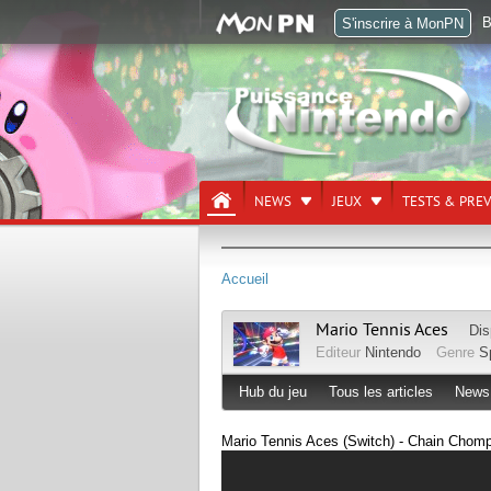
B
S'inscrire à MonPN
NEWS
JEUX
TESTS & PRE
Accueil
Mario Tennis Aces
Dis
Editeur
Nintendo
Genre
S
Hub du jeu
Tous les articles
News
Mario Tennis Aces (Switch) - Chain Chom