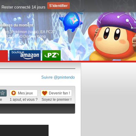
Rester connecté 14 jours
pulaires du moment
aiders
,
Pokémon (saga)
,
EA FC27
,
witch 2
,
LEGO Donkey Kong
Suivre @pnintendo
Mes jeux
Devenir fan !
te
1
ajout, et vous ?
Soyez le premier !