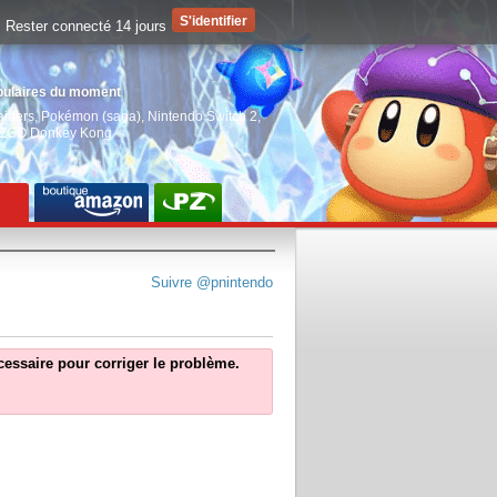
Rester connecté 14 jours
pulaires du moment
aiders
,
Pokémon (saga)
,
Nintendo Switch 2
,
EGO Donkey Kong
Suivre @pnintendo
écessaire pour corriger le problème.