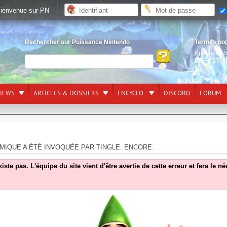
ienvenue sur PN
Rechercher sur Puissance Nintendo
Termes po
Splatoon R
EA FC27
,
L
VIEWS
ARTICLES & DOSSIERS
ENCYCLO.
DISCORD
FORUM
MIQUE A ÉTÉ INVOQUÉE PAR TINGLE. ENCORE.
e pas. L'équipe du site vient d'être avertie de cette erreur et fera le n