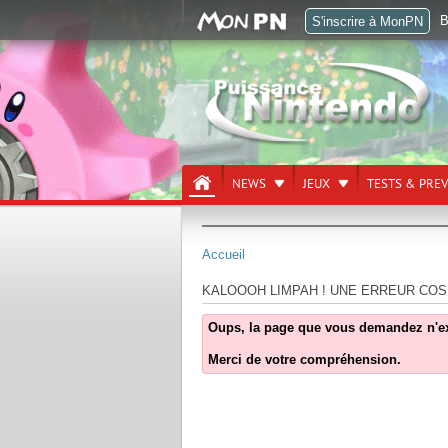
B
S'inscrire à MonPN
NEWS
JEUX
TESTS & PRE
Accueil
KALOOOH LIMPAH ! UNE ERREUR COS
Oups, la page que vous demandez n'exist
Merci de votre compréhension.