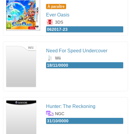
À paraître
Ever Oasis
3DS
062017-23
Need For Speed Undercover
Wii
18/11/0000
Hunter: The Reckoning
NGC
31/10/0000