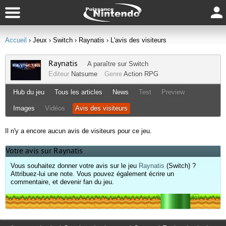
Accueil
› Jeux
› Switch
› Raynatis
› L'avis des visiteurs
Raynatis
A paraître sur
Switch
Editeur
Natsume
Genre
Action RPG
Hub du jeu
Tous les articles
News
Test
Preview
Images
Vidéos
Avis des visiteurs
Il n'y a encore aucun avis de visiteurs pour ce jeu.
Votre avis sur Raynatis
Vous souhaitez donner votre avis sur le jeu
Raynatis
(Switch) ?
Attribuez-lui une note. Vous pouvez également écrire un
commentaire, et devenir fan du jeu.