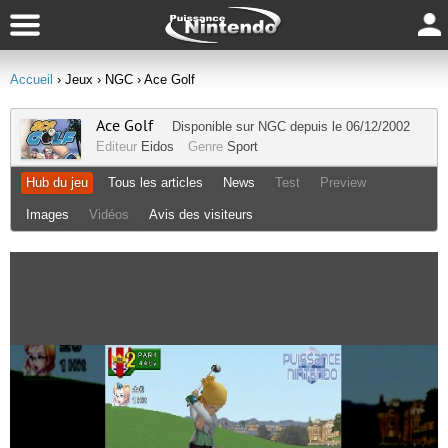
Accueil
› Jeux
› NGC
› Ace Golf
Ace Golf
Disponible sur
NGC
depuis le 06/12/2002
Editeur
Eidos
Genre
Sport
Hub du jeu
Tous les articles
News
Test
Preview
Images
Vidéos
Avis des visiteurs