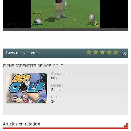
L'avis des visiteurs
/
5
0
FICHE D'IDENTITÉ DE ACE GOLF
Console :
NGC
Genre :
Sport
PEGI :
3+
Articles en relation