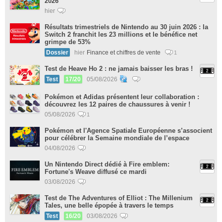
2026
hier
Résultats trimestriels de Nintendo au 30 juin 2026 : la
Switch 2 franchit les 23 millions et le bénéfice net
grimpe de 53%
Dossier
hier
Finance et chiffres de vente
1
Test de Heave Ho 2 : ne jamais baisser les bras !
Test
17/20
05/08/2026
Pokémon et Adidas présentent leur collaboration :
découvrez les 12 paires de chaussures à venir !
05/08/2026
1
Pokémon et l'Agence Spatiale Européenne s’associent
pour célébrer la Semaine mondiale de l’espace
04/08/2026
Un Nintendo Direct dédié à Fire emblem:
Fortune's Weave diffusé ce mardi
03/08/2026
Test de The Adventures of Elliot : The Millenium
Tales, une belle épopée à travers le temps
Test
16/20
03/08/2026