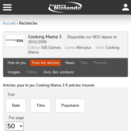
Accueil
› Recherche
Cooking Mama 3
Disponible sur
NDS
depuis le
30/11/2009
Editeur
505 Games
Genre
Mini-jeux
Série
Cooking
Mama
Hub du jeu
Tous les articles
News
Test
Preview
Images
Vidéos
Avis des visiteurs
Articles pour le jeu Cooking Mama 3
8 articles trouvés
Trier
Date
Titre
Populaire
Par page