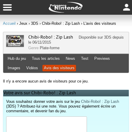
Accueil
› Jeux
› 3DS
› Chibi-Robo! : Zip Lash
› L'avis des visiteurs
Chibi-Robo! : Zip Lash
Disponible sur
3DS
depuis
le 06/11/2015
Genre
Plate-forme
Hub du jeu
Tous les articles
News
Test
Previews
Images
Vidéos
Avis des visiteurs
Il n'y a encore aucun avis de visiteurs pour ce jeu.
Votre avis sur Chibi-Robo! : Zip Lash
Vous souhaitez donner votre avis sur le jeu
Chibi-Robo! : Zip Lash
(3DS) ? Attribuez-lui une note. Vous pouvez également écrire un
commentaire, et devenir fan du jeu.