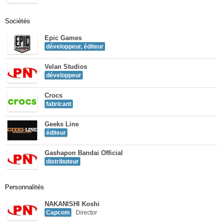
Sociétés
Epic Games
développeur, éditeur
Velan Studios
développeur
Crocs
fabricant
Geeks Line
éditeur
Gashapon Bandai Official
distributeur
Personnalités
NAKANISHI Koshi
Capcom
Director