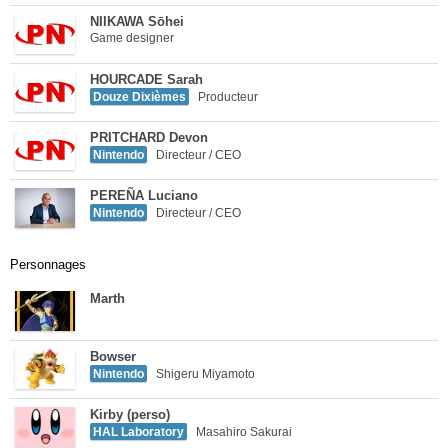
NIIKAWA Sōhei
Game designer
HOURCADE Sarah
Douze Dixièmes
Producteur
PRITCHARD Devon
Nintendo
Directeur / CEO
PEREÑA Luciano
Nintendo
Directeur / CEO
Personnages
Marth
Bowser
Nintendo
Shigeru Miyamoto
Kirby (perso)
HAL Laboratory
Masahiro Sakurai