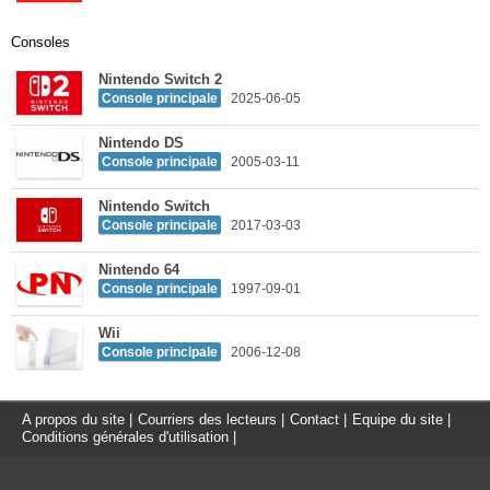
Consoles
Nintendo Switch 2
Console principale
2025-06-05
Nintendo DS
Console principale
2005-03-11
Nintendo Switch
Console principale
2017-03-03
Nintendo 64
Console principale
1997-09-01
Wii
Console principale
2006-12-08
A propos du site
|
Courriers des lecteurs
|
Contact
|
Equipe du site
|
Conditions générales d'utilisation
|