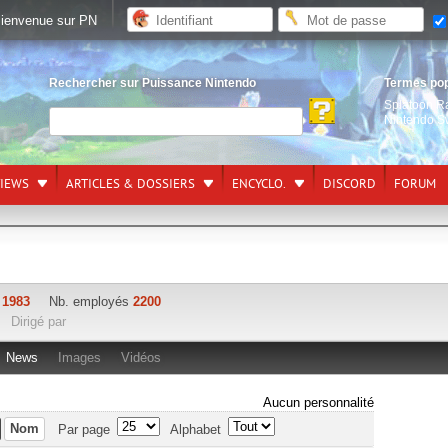
ienvenue sur PN
Rechercher sur Puissance Nintendo
Termes po
Splatoon R
Nintendo S
VIEWS
ARTICLES & DOSSIERS
ENCYCLO.
DISCORD
FORUM
n
1983
Nb. employés
2200
Dirigé par
News
Images
Vidéos
Aucun personnalité
Nom
Par page
Alphabet