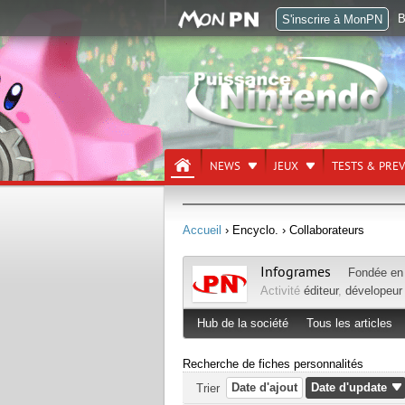
B
S'inscrire à MonPN
NEWS
JEUX
TESTS & PRE
Accueil
› Encyclo.
› Collaborateurs
Infogrames
Fondée e
Activité
éditeur
,
dévelopeur
Hub de la société
Tous les articles
Recherche de fiches personnalités
Date d'ajout
Date d'update
Trier