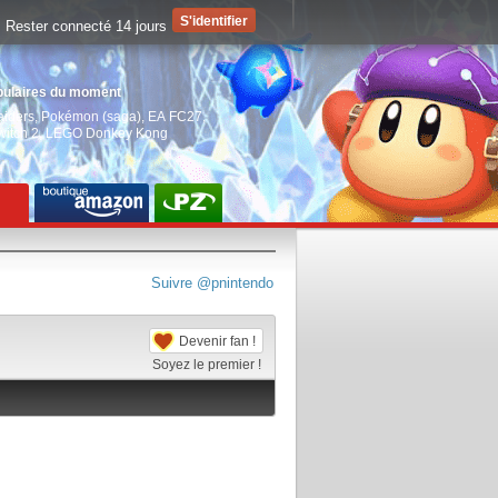
Rester connecté 14 jours
pulaires du moment
aiders
,
Pokémon (saga)
,
EA FC27
,
witch 2
,
LEGO Donkey Kong
Suivre @pnintendo
Devenir fan !
Soyez le premier !