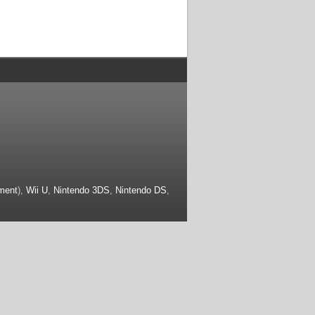
ment
),
Wii U
,
Nintendo 3DS
,
Nintendo DS
,