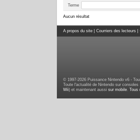
Terme
Aucun résultat
A propos du site
|
Courriers des lecteurs
|
© 1997-2026 Puissance Nintendo v6 - Tous
Toute l'actualité de Nintendo sur consoles 
Wii
) et maintenant aussi
sur mobile
.
Tous 