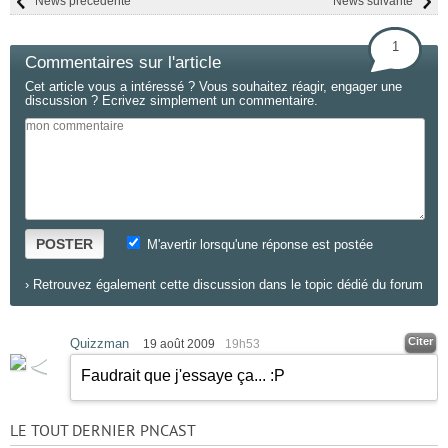
News précédente
News suivante
1
Commentaires sur l'article
Cet article vous a intéressé ? Vous souhaitez réagir, engager une
discussion ? Ecrivez simplement un commentaire.
POSTER
M'avertir lorsqu'une réponse est postée
›
Retrouvez également cette discussion dans le topic dédié du forum
Citer
Quizzman
19 août 2009
19h53
Faudrait que j'essaye ça...
:P
LE TOUT DERNIER PNCAST