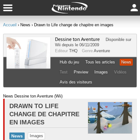
Accueil
› News
› Drawn to Life change de chapitre en images
Dessine ton Aventure
Disponible sur
Wii
depuis le 06/11/2009
Editeur
THQ
Genre
Aventure
Hub du jeu
Tous les articles
News
Test
Preview
Images
Vidéos
Avis des visiteurs
News Dessine ton Aventure (Wii)
DRAWN TO LIFE
CHANGE DE CHAPITRE
EN IMAGES
News
Images