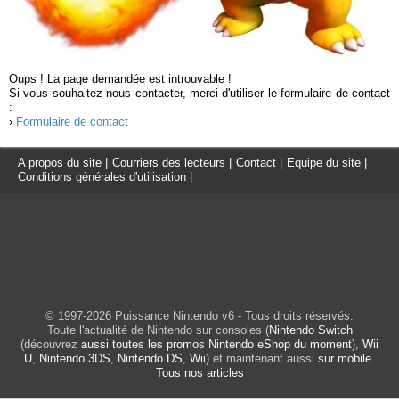
Oups ! La page demandée est introuvable !
Si vous souhaitez nous contacter, merci d'utiliser le formulaire de contact
:
›
Formulaire de contact
A propos du site
|
Courriers des lecteurs
|
Contact
|
Equipe du site
|
Conditions générales d'utilisation
|
© 1997-2026 Puissance Nintendo v6 - Tous droits réservés.
Toute l'actualité de Nintendo sur consoles (
Nintendo Switch
(découvrez
aussi toutes les promos Nintendo eShop du moment
),
Wii
U
,
Nintendo 3DS
,
Nintendo DS
,
Wii
) et maintenant aussi
sur mobile
.
Tous nos articles