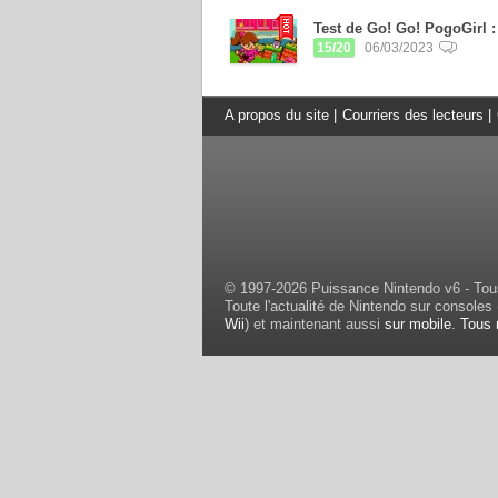
Test de Go! Go! PogoGirl :
15/20
06/03/2023
A propos du site
|
Courriers des lecteurs
|
© 1997-2026 Puissance Nintendo v6 - Tous
Toute l'actualité de Nintendo sur consoles 
Wii
) et maintenant aussi
sur mobile
.
Tous 