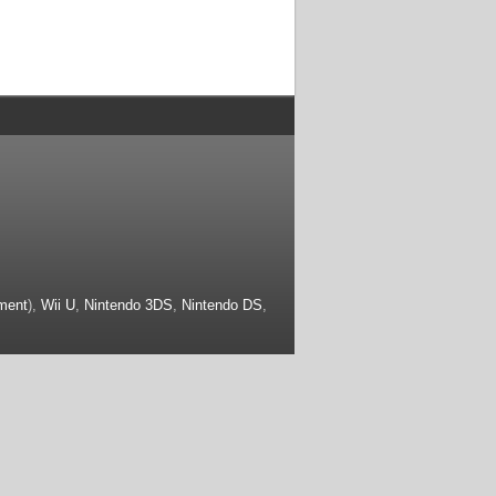
ment
),
Wii U
,
Nintendo 3DS
,
Nintendo DS
,