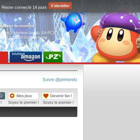
Rester connecté 14 jours
pulaires du moment
aiders
,
Pokémon (saga)
,
EA FC27
,
witch 2
,
LEGO Donkey Kong
Suivre @pnintendo
Mes jeux
Devenir fan !
!
Soyez le premier !
Soyez le premier !