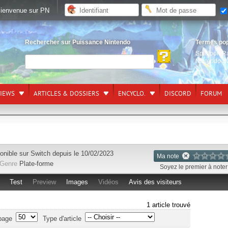
ienvenue sur PN
Rechercher sur Puissance Nintendo
Termes po
Splatoon R
Nintendo S
VIEWS
ARTICLES & DOSSIERS
ENCYCLO.
DISCORD
FORUM
onible sur
Switch
depuis le 10/02/2023
Ma note
Genre
Plate-forme
Soyez le premier à noter 
Test
Preview
Images
Vidéos
Avis des visiteurs
1 article trouvé
page
Type d'article