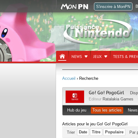
B
S'inscrire à MonPN
NEWS
JEUX
TESTS & PRE
Accueil
› Recherche
Go! Go! PogoGirl
Disp
Editeur
Ratalakia Games
Hub du jeu
Tous les articles
News
Articles pour le jeu Go! Go! PogoGirl
Date
Titre
Populaire
Trier
Par 