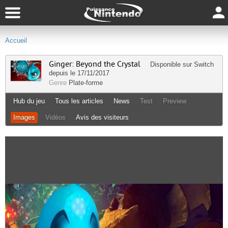
Accueil
Ginger: Beyond the Crystal
Disponible sur
Switch
depuis le 17/11/2017
Genre
Plate-forme
Hub du jeu
Tous les articles
News
Test
Preview
Images
Vidéos
Avis des visiteurs