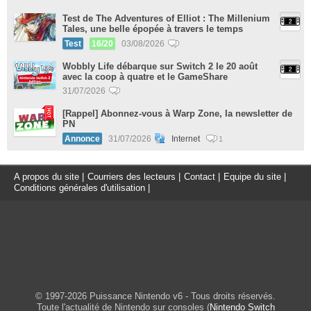
Test de The Adventures of Elliot : The Millenium
Tales, une belle épopée à travers le temps
Test
16/20
03/08/2026
Wobbly Life débarque sur Switch 2 le 20 août
avec la coop à quatre et le GameShare
31/07/2026
[Rappel] Abonnez-vous à Warp Zone, la newsletter de
PN
Annonce
31/07/2026
Internet
1
A propos du site
|
Courriers des lecteurs
|
Contact
|
Equipe du site
|
Conditions générales d'utilisation
|
© 1997-2026 Puissance Nintendo v6 - Tous droits réservés.
Toute l'actualité de Nintendo sur consoles (
Nintendo Switch