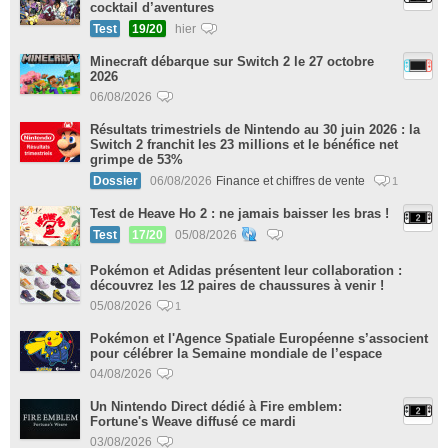
cocktail d’aventures
Test
19/20
hier
Minecraft débarque sur Switch 2 le 27 octobre
2026
06/08/2026
Résultats trimestriels de Nintendo au 30 juin 2026 : la
Switch 2 franchit les 23 millions et le bénéfice net
grimpe de 53%
Dossier
06/08/2026
Finance et chiffres de vente
1
Test de Heave Ho 2 : ne jamais baisser les bras !
Test
17/20
05/08/2026
Pokémon et Adidas présentent leur collaboration :
découvrez les 12 paires de chaussures à venir !
05/08/2026
1
Pokémon et l'Agence Spatiale Européenne s’associent
pour célébrer la Semaine mondiale de l’espace
04/08/2026
Un Nintendo Direct dédié à Fire emblem:
Fortune's Weave diffusé ce mardi
03/08/2026