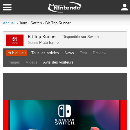
Accueil
› Jeux
› Switch
› Bit.Trip Runner
Bit.Trip Runner
Disponible sur
Switch
Genre
Plate-forme
Hub du jeu
Tous les articles
News
Test
Preview
Images
Vidéos
Avis des visiteurs