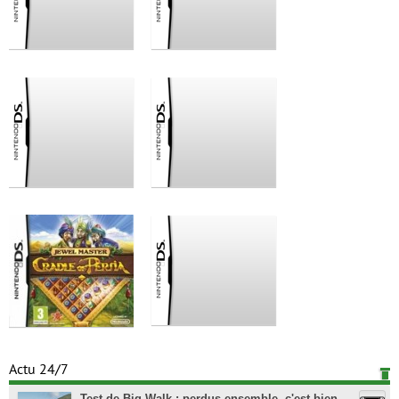
Actu 24/7
Test de Big Walk : perdus ensemble, c'est bien