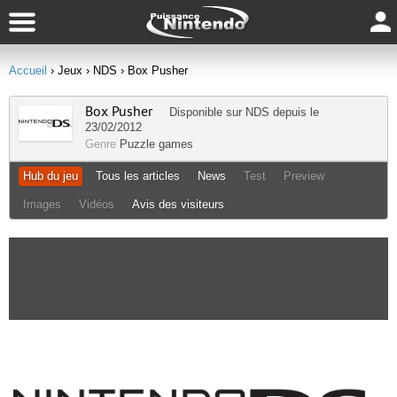
Accueil
› Jeux
› NDS
› Box Pusher
Box Pusher
Disponible sur
NDS
depuis le
23/02/2012
Genre
Puzzle games
Hub du jeu
Tous les articles
News
Test
Preview
Images
Vidéos
Avis des visiteurs