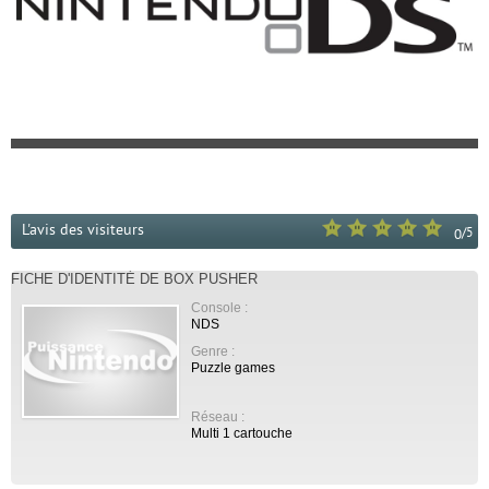
L'avis des visiteurs
/
5
0
FICHE D'IDENTITÉ DE BOX PUSHER
Console :
NDS
Genre :
Puzzle games
Réseau :
Multi 1 cartouche