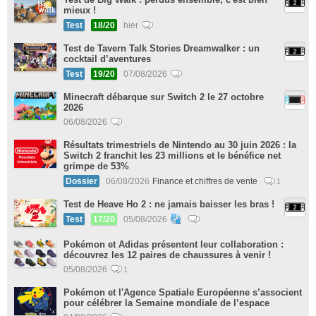
mieux !
Test
18/20
hier
Test de Tavern Talk Stories Dreamwalker : un
cocktail d’aventures
Test
19/20
07/08/2026
Minecraft débarque sur Switch 2 le 27 octobre
2026
06/08/2026
Résultats trimestriels de Nintendo au 30 juin 2026 : la
Switch 2 franchit les 23 millions et le bénéfice net
grimpe de 53%
Dossier
06/08/2026
Finance et chiffres de vente
1
Test de Heave Ho 2 : ne jamais baisser les bras !
Test
17/20
05/08/2026
Pokémon et Adidas présentent leur collaboration :
découvrez les 12 paires de chaussures à venir !
05/08/2026
1
Pokémon et l'Agence Spatiale Européenne s’associent
pour célébrer la Semaine mondiale de l’espace