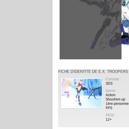
FICHE D'IDENTITÉ DE E.X. TROOPERS
Console :
3DS
Genre :
Action
Shoot'em up
1ère personne
FPS
PEGI :
12+