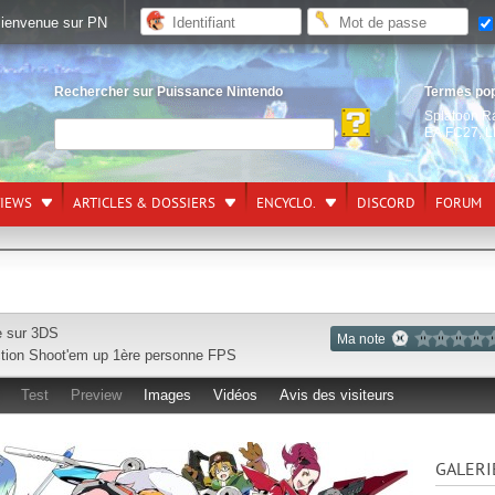
ienvenue sur PN
Rechercher sur Puissance Nintendo
Termes po
Splatoon R
EA FC27
,
L
VIEWS
ARTICLES & DOSSIERS
ENCYCLO.
DISCORD
FORUM
e sur
3DS
Ma note
tion
Shoot'em up
1ère personne
FPS
Test
Preview
Images
Vidéos
Avis des visiteurs
GALERI