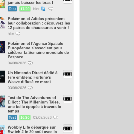
jamais baisser les bras !
Test
17/20
hier
Pokémon et Adidas présentent
leur collaboration : découvrez les
12 paires de chaussures à venir !
hier
Pokémon et l'Agence Spatiale
Européenne s’associent pour
célébrer la Semaine mondiale de
l’espace
04/08/2026
Un Nintendo Direct dédié à
Fire emblem: Fortune's
Weave diffusé ce mardi
03/08/2026
Test de The Adventures of
Elliot : The Millenium Tales,
une belle épopée à travers le
temps
Test
16/20
03/08/2026
Wobbly Life débarque sur
Switch 2 le 20 août avec la