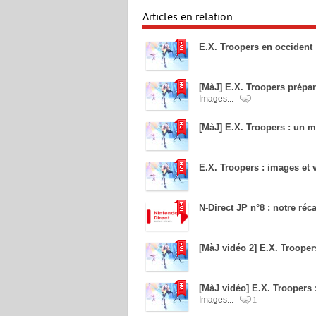
Articles en relation
E.X. Troopers en occident :
[MàJ] E.X. Troopers prépar
Images...
[MàJ] E.X. Troopers : un m
E.X. Troopers : images et
N-Direct JP n°8 : notre réc
[MàJ vidéo 2] E.X. Troope
[MàJ vidéo] E.X. Troopers
Images...
1