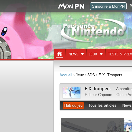
B
S'inscrire à MonPN
NEWS
JEUX
TESTS & PRE
Accueil
› Jeux
› 3DS
› E.X. Troopers
E.X. Troopers
A paraîtr
Editeur
Capcom
Genre
Ac
Hub du jeu
Tous les articles
News