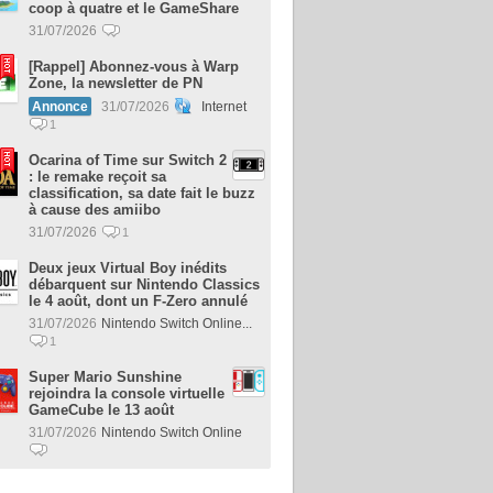
coop à quatre et le GameShare
31/07/2026
[Rappel] Abonnez-vous à Warp
Zone, la newsletter de PN
Annonce
31/07/2026
Internet
1
Ocarina of Time sur Switch 2
: le remake reçoit sa
classification, sa date fait le buzz
à cause des amiibo
31/07/2026
1
Deux jeux Virtual Boy inédits
débarquent sur Nintendo Classics
le 4 août, dont un F-Zero annulé
31/07/2026
Nintendo Switch Online...
1
Super Mario Sunshine
rejoindra la console virtuelle
GameCube le 13 août
31/07/2026
Nintendo Switch Online