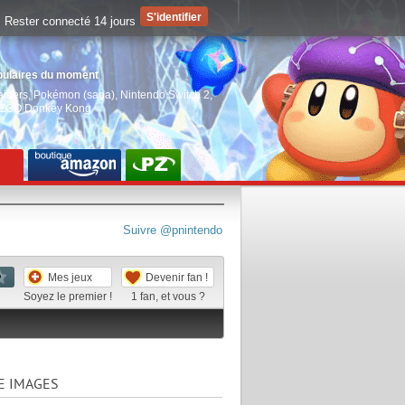
Rester connecté 14 jours
pulaires du moment
aiders
,
Pokémon (saga)
,
Nintendo Switch 2
,
EGO Donkey Kong
Suivre @pnintendo
Mes jeux
Devenir fan !
Soyez le premier !
1
fan, et vous ?
E IMAGES