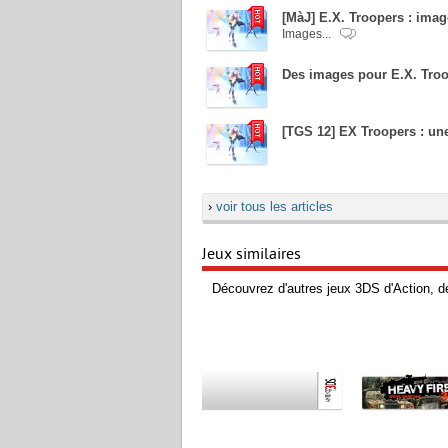
[MàJ] E.X. Troopers : imag
Images...
Des images pour E.X. Tro
[TGS 12] EX Troopers : un
›
voir tous les articles
Jeux similaires
Découvrez d'autres jeux 3DS d'Action, d