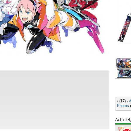
›
(17) -
A
Photos
(
Actu 24