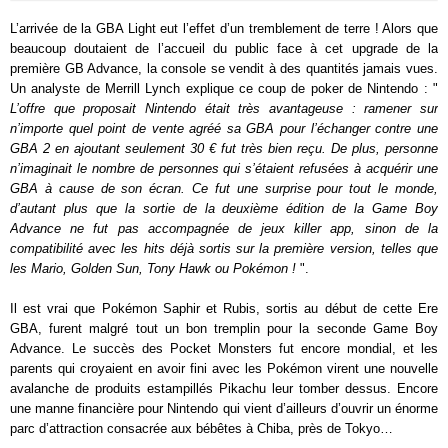
L’arrivée de la GBA Light eut l’effet d’un tremblement de terre ! Alors que
beaucoup doutaient de l’accueil du public face à cet upgrade de la
première GB Advance, la console se vendit à des quantités jamais vues.
Un analyste de Merrill Lynch explique ce coup de poker de Nintendo : "
L’offre que proposait Nintendo était très avantageuse : ramener sur
n’importe quel point de vente agréé sa GBA pour l’échanger contre une
GBA 2 en ajoutant seulement 30 € fut très bien reçu. De plus, personne
n’imaginait le nombre de personnes qui s’étaient refusées à acquérir une
GBA à cause de son écran. Ce fut une surprise pour tout le monde,
d’autant plus que la sortie de la deuxième édition de la Game Boy
Advance ne fut pas accompagnée de jeux killer app, sinon de la
compatibilité avec les hits déjà sortis sur la première version, telles que
les Mario, Golden Sun, Tony Hawk ou Pokémon !
".
Il est vrai que Pokémon Saphir et Rubis, sortis au début de cette Ere
GBA, furent malgré tout un bon tremplin pour la seconde Game Boy
Advance. Le succès des Pocket Monsters fut encore mondial, et les
parents qui croyaient en avoir fini avec les Pokémon virent une nouvelle
avalanche de produits estampillés Pikachu leur tomber dessus. Encore
une manne financière pour Nintendo qui vient d’ailleurs d’ouvrir un énorme
parc d’attraction consacrée aux bébêtes à Chiba, près de Tokyo…