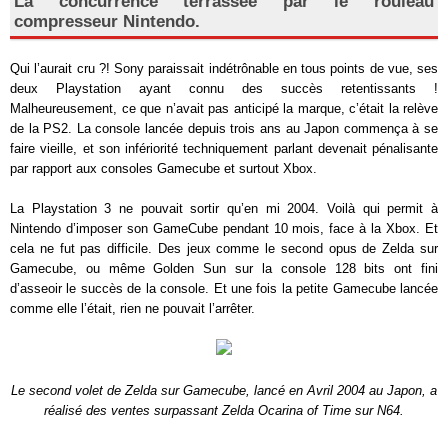
La concurrence terrassée par le rouleau
compresseur Nintendo.
Qui l’aurait cru ?! Sony paraissait indétrônable en tous points de vue, ses
deux Playstation ayant connu des succès retentissants !
Malheureusement, ce que n’avait pas anticipé la marque, c’était la relève
de la PS2. La console lancée depuis trois ans au Japon commença à se
faire vieille, et son infériorité techniquement parlant devenait pénalisante
par rapport aux consoles Gamecube et surtout Xbox.
La Playstation 3 ne pouvait sortir qu’en mi 2004. Voilà qui permit à
Nintendo d’imposer son GameCube pendant 10 mois, face à la Xbox. Et
cela ne fut pas difficile. Des jeux comme le second opus de Zelda sur
Gamecube, ou même Golden Sun sur la console 128 bits ont fini
d’asseoir le succès de la console. Et une fois la petite Gamecube lancée
comme elle l’était, rien ne pouvait l’arrêter.
Le second volet de Zelda sur Gamecube, lancé en Avril 2004 au Japon, a
réalisé des ventes surpassant Zelda Ocarina of Time sur N64.