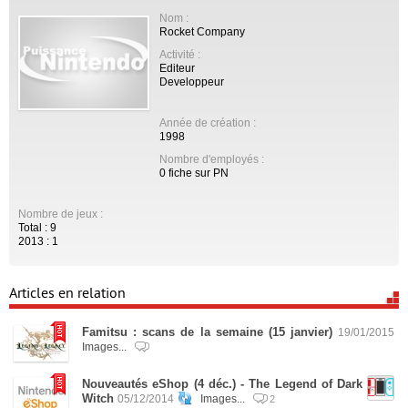
Nom :
Rocket Company
Activité :
Editeur
Developpeur
Année de création :
1998
Nombre d'employés :
0 fiche sur PN
Nombre de jeux :
Total : 9
2013 : 1
Articles en relation
Famitsu : scans de la semaine (15 janvier)
19/01/2015
Images...
Nouveautés eShop (4 déc.) - The Legend of Dark
Witch
05/12/2014
Images...
2