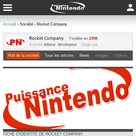
Accueil
› Société
› Rocket Company
Rocket Company
Fondée en
1998
Activité
éditeur
,
dévelopeur
Dirigé par
Hub de la société
Tous les articles
News
Images
Vidéos
FICHE D'IDENTITÉ DE ROCKET COMPANY