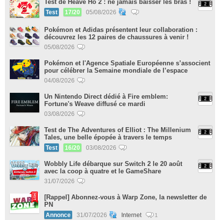
Test de Heave Ho 2 : ne jamais baisser les bras !
Test
17/20
05/08/2026
Pokémon et Adidas présentent leur collaboration :
découvrez les 12 paires de chaussures à venir !
05/08/2026
Pokémon et l'Agence Spatiale Européenne s’associent
pour célébrer la Semaine mondiale de l’espace
04/08/2026
Un Nintendo Direct dédié à Fire emblem:
Fortune's Weave diffusé ce mardi
03/08/2026
Test de The Adventures of Elliot : The Millenium
Tales, une belle épopée à travers le temps
Test
16/20
03/08/2026
Wobbly Life débarque sur Switch 2 le 20 août
avec la coop à quatre et le GameShare
31/07/2026
[Rappel] Abonnez-vous à Warp Zone, la newsletter de
PN
Annonce
31/07/2026
Internet
1