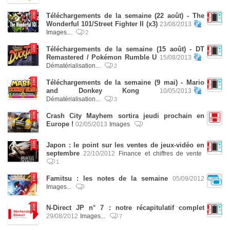
Téléchargements de la semaine (22 août) - The
Wonderful 101/Street Fighter II (x3)
23/08/2013
Images...
2
Téléchargements de la semaine (15 août) - DT
Remastered / Pokémon Rumble U
15/08/2013
Dématérialisation...
2
Téléchargements de la semaine (9 mai) - Mario
and Donkey Kong
10/05/2013
Dématérialisation...
3
Crash City Mayhem sortira jeudi prochain en
Europe !
02/05/2013
Images
Japon : le point sur les ventes de jeux-vidéo en
septembre
22/10/2012
Finance et chiffres de vente
1
Famitsu : les notes de la semaine
05/09/2012
Images...
N-Direct JP n° 7 : notre récapitulatif complet
29/08/2012
Images...
7