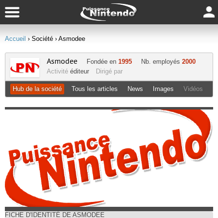
Accueil
› Société
› Asmodee
Asmodee
Fondée en
1995
Nb. employés
2000
Activité
éditeur
Dirigé par
Hub de la société
Tous les articles
News
Images
Vidéos
FICHE D'IDENTITÉ DE ASMODEE