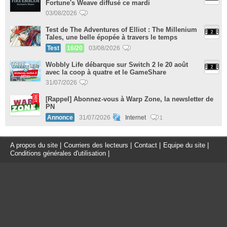
Fortune's Weave diffusé ce mardi
03/08/2026
Test de The Adventures of Elliot : The Millenium
Tales, une belle épopée à travers le temps
Test
16/20
03/08/2026
Wobbly Life débarque sur Switch 2 le 20 août
avec la coop à quatre et le GameShare
31/07/2026
[Rappel] Abonnez-vous à Warp Zone, la newsletter de
PN
Annonce
31/07/2026
Internet
1
A propos du site
|
Courriers des lecteurs
|
Contact
|
Equipe du site
|
Conditions générales d'utilisation
|