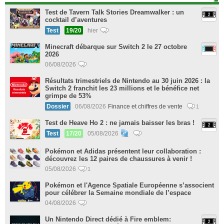
Test de Tavern Talk Stories Dreamwalker : un
cocktail d’aventures
Test
19/20
hier
Minecraft débarque sur Switch 2 le 27 octobre
2026
06/08/2026
Résultats trimestriels de Nintendo au 30 juin 2026 : la
Switch 2 franchit les 23 millions et le bénéfice net
grimpe de 53%
Dossier
06/08/2026
Finance et chiffres de vente
1
Test de Heave Ho 2 : ne jamais baisser les bras !
Test
17/20
05/08/2026
Pokémon et Adidas présentent leur collaboration :
découvrez les 12 paires de chaussures à venir !
05/08/2026
1
Pokémon et l'Agence Spatiale Européenne s’associent
pour célébrer la Semaine mondiale de l’espace
04/08/2026
Un Nintendo Direct dédié à Fire emblem: