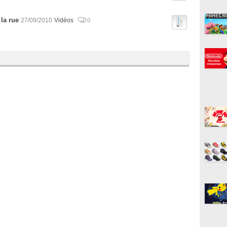
 la rue
27/09/2010
Vidéos
0