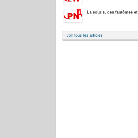
La souris, des fantômes et
›
voir tous les articles