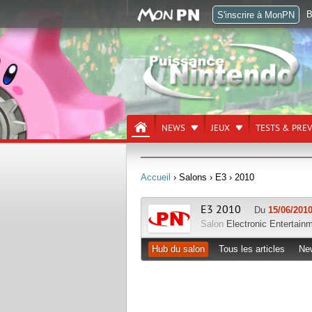
B
S'inscrire à MonPN
NEWS
JEUX
TESTS & PRE
Accueil
› Salons
› E3
› 2010
E3 2010
Du
15/06/2010
Salon
Electronic Entertain
Hub du salon
Tous les articles
Ne