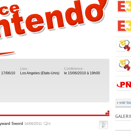
Lieu :
Conférence :
 17/06/10
Los Angeles (Etats-Unis)
le 15/06/2010 à 19h00
›
voir to
GALERI
kyward Sword
16/06/2011
0