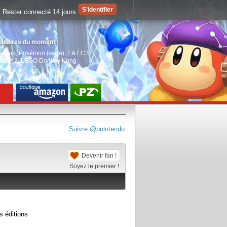
Rester connecté 14 jours
pulaires du moment
aiders
,
Pokémon (saga)
,
EA FC27
,
witch 2
,
LEGO Donkey Kong
Suivre @pnintendo
Devenir fan !
Soyez le premier !
s éditions