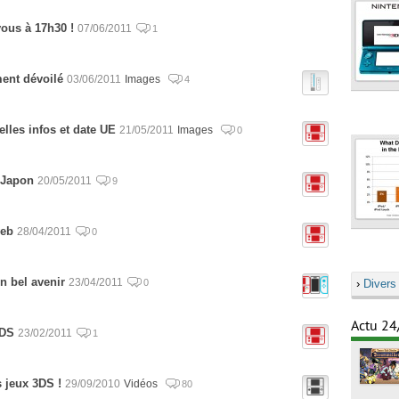
ous à 17h30 !
07/06/2011
1
ment dévoilé
03/06/2011
Images
4
lles infos et date UE
21/05/2011
Images
0
 Japon
20/05/2011
9
web
28/04/2011
0
n bel avenir
23/04/2011
0
›
Divers
Actu 24
3DS
23/02/2011
1
s jeux 3DS !
29/09/2010
Vidéos
80