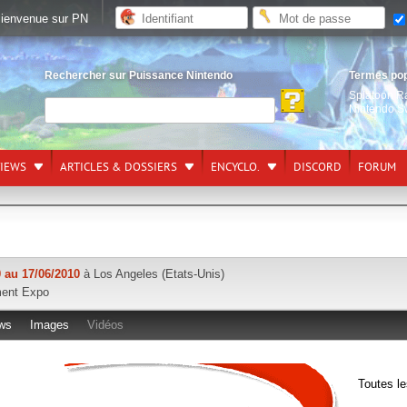
ienvenue sur PN
Rechercher sur Puissance Nintendo
Termes po
Splatoon R
Nintendo S
VIEWS
ARTICLES & DOSSIERS
ENCYCLO.
DISCORD
FORUM
 au 17/06/2010
à Los Angeles (Etats-Unis)
ment Expo
ws
Images
Vidéos
Toutes le