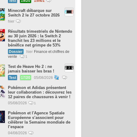
Test
19/20
15h01
Minecraft débarque sur
Switch 2 le 27 octobre 2026
hier
Résultats trimestriels de Nintendo
au 30 juin 2026 : la Switch 2
franchit les 23 millions et le
bénéfice net grimpe de 53%
Dossier
hier
Finance et chiffres de
vente
1
Test de Heave Ho 2 : ne
jamais baisser les bras !
Test
17/20
05/08/2026
Pokémon et Adidas présentent
leur collaboration : découvrez les
12 paires de chaussures à venir !
05/08/2026
1
Pokémon et l'Agence Spatiale
Européenne s’associent pour
célébrer la Semaine mondiale de
l’espace
04/08/2026