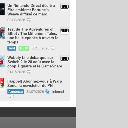
Un Nintendo Direct dédié à
Fire emblem: Fortune's
Weave diffusé ce mardi
03/08/2026
Test de The Adventures of
Elliot : The Millenium Tales,
une belle épopée à travers le
temps
Test
16/20
03/08/2026
Wobbly Life débarque sur
Switch 2 le 20 août avec la
coop à quatre et le GameShare
31/07/2026
[Rappel] Abonnez-vous à Warp
Zone, la newsletter de PN
Annonce
31/07/2026
Internet
1