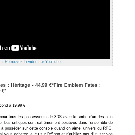
›
Retrouvez la vidéo sur YouTube
es : Héritage - 44,99 €*Fire Emblem Fates :
 €*
cond à 19,99 €
pour tous les possesseurs de 3DS avec la sortie d'un des plus
e. Les critiques sont extrêmement positives dans l'ensemble de
e à posséder sur cette console quand on aime l'univers du RPG.
 vous achetez le jeu sur l'eShop et n'oubliez pas d'utiliser vos