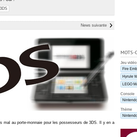
 3DS
News suivante
MOTS-C
Jeu vidéo
Fire Em
Hyrule W
LEGO Ma
Console
Nintend
Thème
Nintend
ès mal au porte-monnaie pour les possesseurs de 3DS. Il y en a