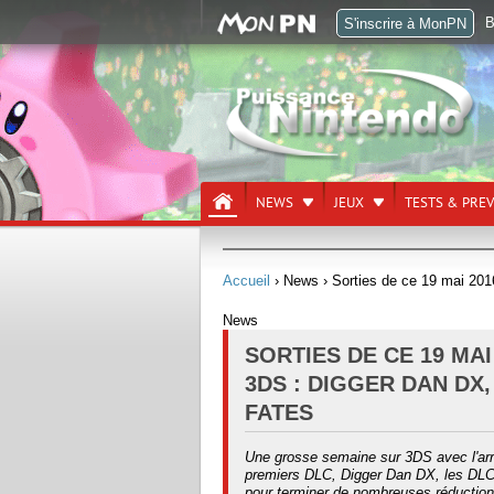
B
S'inscrire à MonPN
NEWS
JEUX
TESTS & PRE
Accueil
› News
› Sorties de ce 19 mai 20
News
SORTIES DE CE 19 MAI
3DS : DIGGER DAN DX
FATES
Une grosse semaine sur 3DS avec l'ar
premiers DLC, Digger Dan DX, les DLC
pour terminer de nombreuses réduction