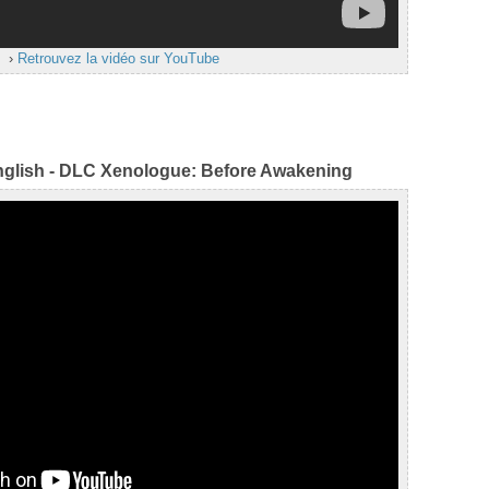
›
Retrouvez la vidéo sur YouTube
nglish - DLC Xenologue: Before Awakening