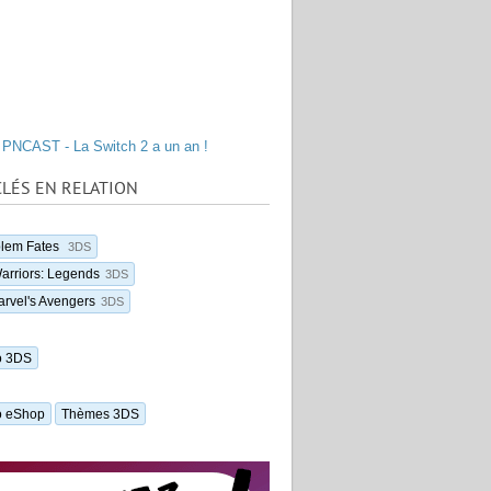
PNCAST - La Switch 2 a un an !
LÉS EN RELATION
blem Fates
3DS
arriors: Legends
3DS
rvel's Avengers
3DS
o 3DS
o eShop
Thèmes 3DS