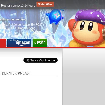
Rester connecté 14 jours
pulaires du moment
aiders
,
Pokémon (saga)
,
EA FC27
,
witch 2
,
LEGO Donkey Kong
T DERNIER PNCAST