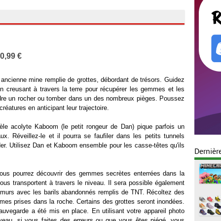
0,99 €
ancienne mine remplie de grottes, débordant de trésors. Guidez
en creusant à travers la terre pour récupérer les gemmes et les
ndre un rocher ou tomber dans un des nombreux pièges. Poussez
réatures en anticipant leur trajectoire.
èle acolyte Kaboom (le petit rongeur de Dan) pique parfois un
. Réveillez-le et il pourra se faufiler dans les petits tunnels
r. Utilisez Dan et Kaboom ensemble pour les casse-têtes qu'ils
Dernièr
 vous pourrez découvrir des gemmes secrètes enterrées dans la
vous transportent à travers le niveau. Il sera possible également
 murs avec les barils abandonnés remplis de TNT. Récoltez des
mmes prises dans la roche. Certains des grottes seront inondées.
vegarde a été mis en place. En utilisant votre appareil photo
veau, si vous faites des erreurs ou que vous êtes piégé, vous