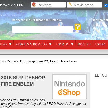
ienvenue sur PN
Rechercher sur Puissance Nintendo
Termes po
Splatoon R
Nintendo S
VIEWS
ARTICLES & DOSSIERS
ENCYCLO.
DISCORD
FORUM
16 sur l'eShop 3DS : Digger Dan DX, Fire Emblem Fates
LE TOU
 2016 SUR L'ESHOP
, FIRE EMBLEM
rivée de Fire Emblem Fates, ses
 pour Hyrule Warriors Legends et LEGO Marvel's Avengers et
s ! Ouf !