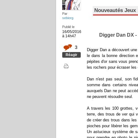
Nouveautés Jeux
Par
sebiorg
Publié le
16/05/2016
Digger Dan DX - 
à 14h47
3
Digger Dan a découvert une 
Réagir
le dans la bonne direction 
pépites d'or sans vous pre
les rochers pour écraser les c
Dan n'est pas seul, son fid
somme dans certains niveaux
auxquels Dan ne peut accéde
ne peuvent résoudre seul.
A travers les 100 grottes,
terre, des trous de ver qui 
de créer des trous dans les
pioches pour libérer les ge
Un astucieux système de sau
pour prendre en photo le ni