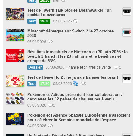
Test
18/20
hier
Test de Tavern Talk Stories Dreamwalker : un
cocktail d’aventures
Test
19/20
07/08/2026
Minecraft débarque sur Switch 2 le 27 octobre
2026
06/08/2026
Résultats trimestriels de Nintendo au 30 juin 2026 : la
Switch 2 franchit les 23 millions et le bénéfice net
grimpe de 53%
Dossier
06/08/2026
Finance et chiffres de vente
1
Test de Heave Ho 2 : ne jamais baisser les bras !
Test
17/20
05/08/2026
Pokémon et Adidas présentent leur collaboration :
découvrez les 12 paires de chaussures à venir !
05/08/2026
1
Pokémon et l'Agence Spatiale Européenne s’associent
pour célébrer la Semaine mondiale de l’espace
04/08/2026
Un Nintendo Direct dédié à Fire emblem: