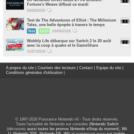
Fortune's Weave diffusé ce mardi
03/08/2026
Test de The Adventures of Elliot : The Millenium
Tales, une belle épopée à travers le temps
Test
16/20
03/08/2026
Wobbly Life débarque sur Switch 2 le 20 août
avec la coop à quatre et le GameShare
31/07/2026
A propos du site
|
Courriers des lecteurs
|
Contact
|
Equipe du site
|
Conditions générales d'utilisation
|
© 1997-2026 Puissance Nintendo v6 - Tous droits réservés.
Toute l'actualité de Nintendo sur consoles (
Nintendo Switch
(découvrez
aussi toutes les promos Nintendo eShop du moment
),
Wii
U
,
Nintendo 3DS
,
Nintendo DS
,
Wii
) et maintenant aussi
sur mobile
.