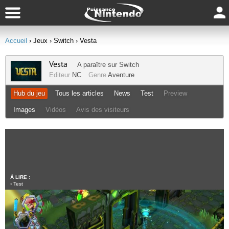
Accueil
› Jeux
› Switch
› Vesta
Vesta
A paraître sur
Switch
Editeur
NC
Genre
Aventure
Hub du jeu
Tous les articles
News
Test
Preview
Images
Vidéos
Avis des visiteurs
À LIRE :
›
Test