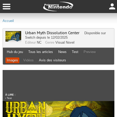
Accueil
Urban Myth Dissolution Center
Disponible sur
Switch
depuis le 12/02/2025
Editeur
NC
Genre
Visual Novel
Hub du jeu
Tous les articles
News
Test
Preview
Images
Vidéos
Avis des visiteurs
À LIRE :
›
Test