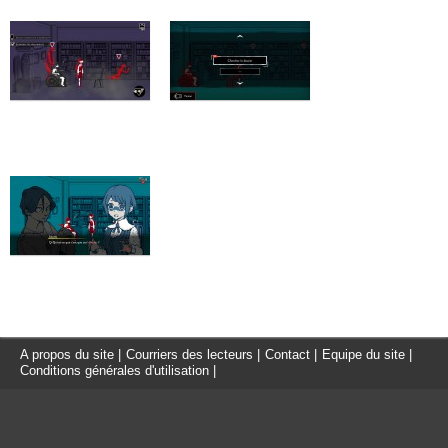
A propos du site
|
Courriers des lecteurs
|
Contact
|
Equipe du site
|
Conditions générales d'utilisation
|