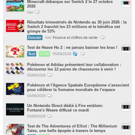
Minecraft débarque sur Switch 2 le 27 octobre
2026
hier
Résultats trimestriels de Nintendo au 30 juin 2026 : la
Switch 2 franchit les 23 millions et le bénéfice net
grimpe de 53%
Dossier
hier
Finance et chiffres de vente
Test de Heave Ho 2 : ne jamais baisser les bras !
Test
17/20
05/08/2026
Pokémon et Adidas présentent leur collaboration :
découvrez les 12 paires de chaussures à venir !
05/08/2026
Pokémon et l'Agence Spatiale Européenne s’associent
pour célébrer la Semaine mondiale de l’espace
04/08/2026
Un Nintendo Direct dédié à Fire emblem:
Fortune's Weave diffusé ce mardi
03/08/2026
Test de The Adventures of Elliot : The Millenium
Tales, une belle épopée à travers le temps