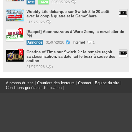
Test
16/20
03/08/2026
Wobbly Life débarque sur Switch 2 le 20 août
avec la coop à quatre et le GameShare
31/07/2026
[Rappel] Abonnez-vous à Warp Zone, la newsletter de
PN
Annonce
31/07/2026
Internet
1
Ocarina of Time sur Switch 2 : le remake reçoit
sa classification, sa date fait le buzz à cause des
amiibo
31/07/2026
1
A propos du site
|
Courriers des lecteurs
|
Contact
|
Equipe du site
|
Conditions générales d'utilisation
|