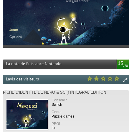
13
La note de Puissance Nintendo
/
20
L'avis des visiteurs
/
5
0
FICHE D'IDENTITÉ DE NÉRO & SCI ∫ INTEGRAL EDITION
Console :
Switch
Genre :
Puzzle games
PEGI :
3+