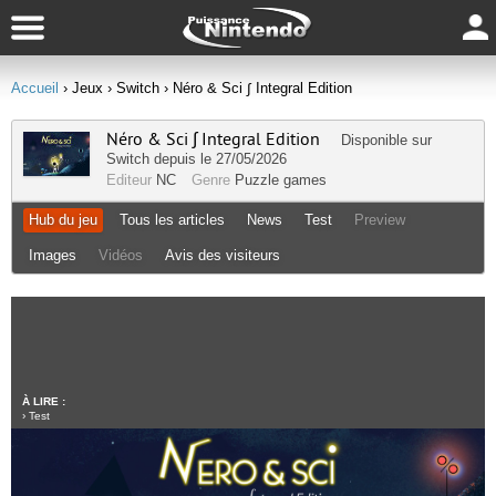
Accueil
› Jeux
› Switch
› Néro & Sci ∫ Integral Edition
Néro & Sci ∫ Integral Edition
Disponible sur
Switch
depuis le 27/05/2026
Editeur
NC
Genre
Puzzle games
Hub du jeu
Tous les articles
News
Test
Preview
Images
Vidéos
Avis des visiteurs
À LIRE :
›
Test