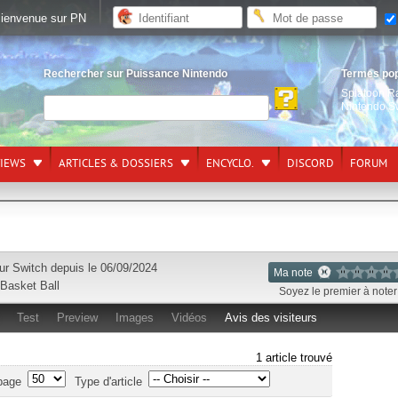
ienvenue sur PN
Rechercher sur Puissance Nintendo
Termes po
Splatoon R
Nintendo S
VIEWS
ARTICLES & DOSSIERS
ENCYCLO.
DISCORD
FORUM
sur
Switch
depuis le 06/09/2024
Ma note
Basket Ball
Soyez le premier à noter 
Test
Preview
Images
Vidéos
Avis des visiteurs
1 article trouvé
page
Type d'article