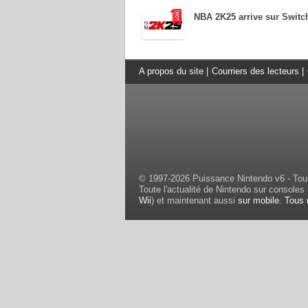
NBA 2K25 arrive sur Switc
A propos du site
|
Courriers des lecteurs
|
© 1997-2026 Puissance Nintendo v6 - Tous
Toute l'actualité de Nintendo sur consoles 
Wii
) et maintenant aussi
sur mobile
.
Tous 