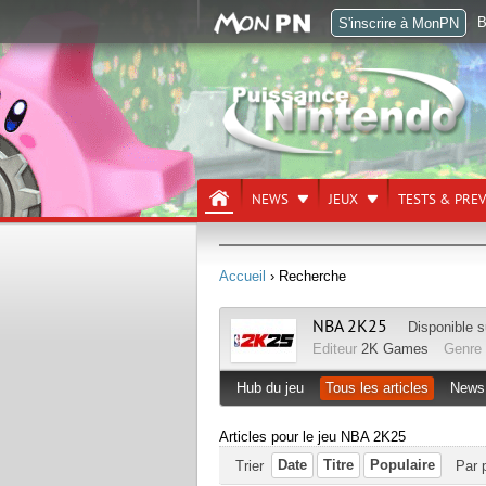
B
S'inscrire à MonPN
NEWS
JEUX
TESTS & PRE
Accueil
› Recherche
NBA 2K25
Disponible 
Editeur
2K Games
Genre
Hub du jeu
Tous les articles
News
Articles pour le jeu NBA 2K25
Date
Titre
Populaire
Trier
Par 