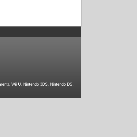
ment
),
Wii U
,
Nintendo 3DS
,
Nintendo DS
,