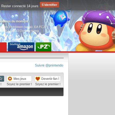
Rester connecté 14 jours
pulaires du moment
aiders
,
Pokémon (saga)
,
EA FC27
,
witch 2
,
LEGO Donkey Kong
Suivre @pnintendo
Mes jeux
Devenir fan !
!
Soyez le premier !
Soyez le premier !