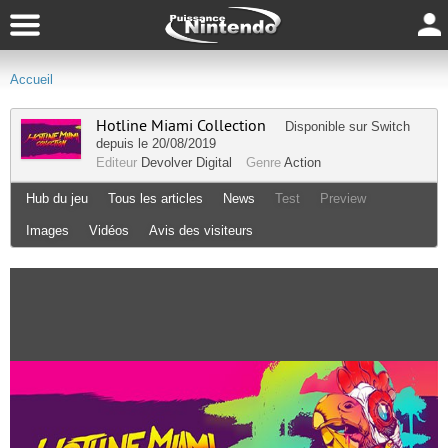
Accueil
Hotline Miami Collection
Disponible sur
Switch
depuis le 20/08/2019
Editeur
Devolver Digital
Genre
Action
Hub du jeu
Tous les articles
News
Test
Preview
Images
Vidéos
Avis des visiteurs