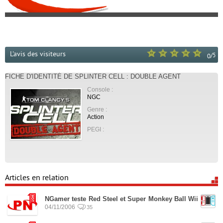
L'avis des visiteurs
/
5
0
FICHE D'IDENTITÉ DE SPLINTER CELL : DOUBLE AGENT
Console :
NGC
Genre :
Action
PEGI :
Articles en relation
NGamer teste Red Steel et Super Monkey Ball Wii
04/11/2006
35