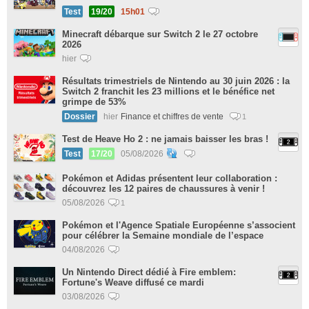
Test
19/20
15h01
Minecraft débarque sur Switch 2 le 27 octobre
2026
hier
Résultats trimestriels de Nintendo au 30 juin 2026 : la
Switch 2 franchit les 23 millions et le bénéfice net
grimpe de 53%
Dossier
hier
Finance et chiffres de vente
1
Test de Heave Ho 2 : ne jamais baisser les bras !
Test
17/20
05/08/2026
Pokémon et Adidas présentent leur collaboration :
découvrez les 12 paires de chaussures à venir !
05/08/2026
1
Pokémon et l'Agence Spatiale Européenne s’associent
pour célébrer la Semaine mondiale de l’espace
04/08/2026
Un Nintendo Direct dédié à Fire emblem:
Fortune's Weave diffusé ce mardi
03/08/2026