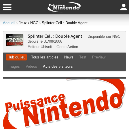
Accueil
› Jeux
› NGC
› Splinter Cell : Double Agent
Splinter Cell : Double Agent
Disponible sur
NGC
depuis le 31/08/2006
Editeur
Ubisoft
Genre
Action
Hub du jeu
Tous les articles
News
Test
Preview
Images
Vidéos
Avis des visiteurs