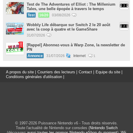
Test de The Adventures of Elliot : The Millenium
Tales, une belle épopée à travers le temps
Test
16/20
03/08/2026
Wobbly Life débarque sur Switch 2 le 20 août
avec la coop à quatre et le GameShare
31/07/2026
[Rappel] Abonnez-vous à Warp Zone, la newsletter de
PN
Annonce
31/07/2026
Internet
1
A propos du site
|
Courriers des lecteurs
|
Contact
|
Equipe du site
|
Conditions générales d'utilisation
|
© 1997-2026 Puissance Nintendo v6 - Tous droits réservés.
Toute l'actualité de Nintendo sur consoles (
Nintendo Switch
(découvrez
aussi toutes les promos Nintendo eShop du moment
),
Wii