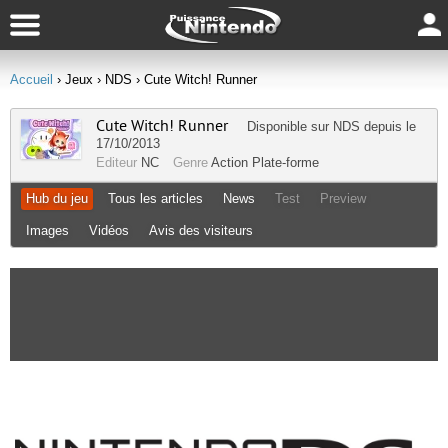
Accueil
› Jeux
› NDS
› Cute Witch! Runner
Cute Witch! Runner
Disponible sur
NDS
depuis le
17/10/2013
Editeur
NC
Genre
Action
Plate-forme
Hub du jeu
Tous les articles
News
Test
Preview
Images
Vidéos
Avis des visiteurs