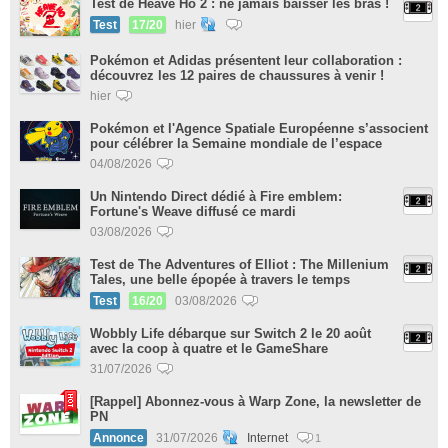
Test de Heave Ho 2 : ne jamais baisser les bras !
Test
17/20
hier
Pokémon et Adidas présentent leur collaboration :
découvrez les 12 paires de chaussures à venir !
hier
Pokémon et l'Agence Spatiale Européenne s’associent
pour célébrer la Semaine mondiale de l’espace
04/08/2026
Un Nintendo Direct dédié à Fire emblem:
Fortune's Weave diffusé ce mardi
03/08/2026
Test de The Adventures of Elliot : The Millenium
Tales, une belle épopée à travers le temps
Test
16/20
03/08/2026
Wobbly Life débarque sur Switch 2 le 20 août
avec la coop à quatre et le GameShare
31/07/2026
[Rappel] Abonnez-vous à Warp Zone, la newsletter de
PN
Annonce
31/07/2026
Internet
1