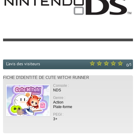
L'avis des visiteurs
/
5
0
FICHE D'IDENTITÉ DE CUTE WITCH! RUNNER
Console :
NDS
Genre :
Action
Plate-forme
PEGI :
3+