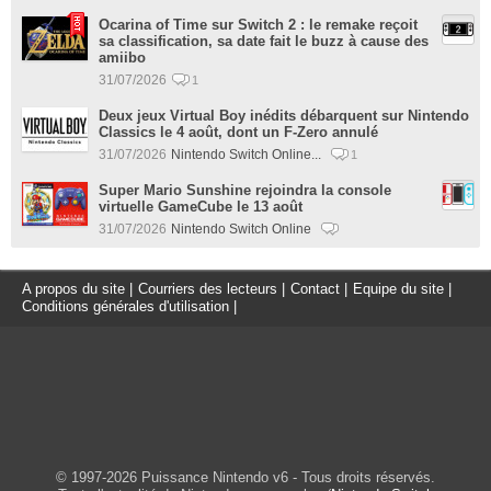
Ocarina of Time sur Switch 2 : le remake reçoit
sa classification, sa date fait le buzz à cause des
amiibo
31/07/2026
1
Deux jeux Virtual Boy inédits débarquent sur Nintendo
Classics le 4 août, dont un F-Zero annulé
31/07/2026
Nintendo Switch Online...
1
Super Mario Sunshine rejoindra la console
virtuelle GameCube le 13 août
31/07/2026
Nintendo Switch Online
A propos du site
|
Courriers des lecteurs
|
Contact
|
Equipe du site
|
Conditions générales d'utilisation
|
© 1997-2026 Puissance Nintendo v6 - Tous droits réservés.