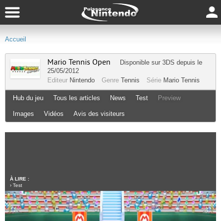
Accueil
Mario Tennis Open
Disponible sur
3DS
depuis le
25/05/2012
Editeur
Nintendo
Genre
Tennis
Série
Mario Tennis
Hub du jeu
Tous les articles
News
Test
Preview
Images
Vidéos
Avis des visiteurs
À LIRE :
›
Test