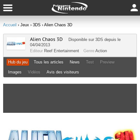
Accueil
› Jeux
› 3DS
› Alien Chaos 3D
Alien Chaos 3D
Disponible sur
3DS
depuis le
04/04/2013
Editeur
Reef Entertainment
Genre
Action
Hub du jeu
Tous les articles
News
Test
Preview
Images
Vidéos
Avis des visiteurs