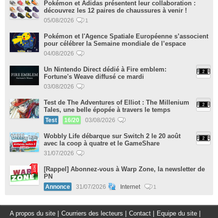
Pokémon et Adidas présentent leur collaboration :
découvrez les 12 paires de chaussures à venir !
05/08/2026
1
Pokémon et l'Agence Spatiale Européenne s’associent
pour célébrer la Semaine mondiale de l’espace
04/08/2026
Un Nintendo Direct dédié à Fire emblem:
Fortune's Weave diffusé ce mardi
03/08/2026
Test de The Adventures of Elliot : The Millenium
Tales, une belle épopée à travers le temps
Test
16/20
03/08/2026
Wobbly Life débarque sur Switch 2 le 20 août
avec la coop à quatre et le GameShare
31/07/2026
[Rappel] Abonnez-vous à Warp Zone, la newsletter de
PN
Annonce
31/07/2026
Internet
1
A propos du site
|
Courriers des lecteurs
|
Contact
|
Equipe du site
|