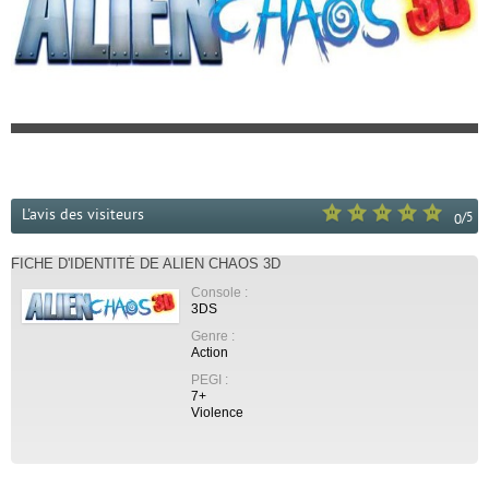
L'avis des visiteurs
/
5
0
FICHE D'IDENTITÉ DE ALIEN CHAOS 3D
Console :
3DS
Genre :
Action
PEGI :
7+
Violence