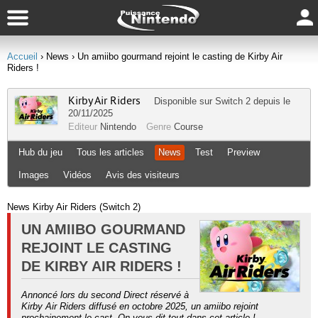
Accueil
› News
› Un amiibo gourmand rejoint le casting de Kirby Air
Riders !
Kirby Air Riders
Disponible sur
Switch 2
depuis le
20/11/2025
Editeur
Nintendo
Genre
Course
Hub du jeu
Tous les articles
News
Test
Preview
Images
Vidéos
Avis des visiteurs
News Kirby Air Riders (Switch 2)
UN AMIIBO GOURMAND
REJOINT LE CASTING
DE KIRBY AIR RIDERS !
Annoncé lors du second Direct réservé à
Kirby Air Riders diffusé en octobre 2025, un amiibo rejoint
prochainement le cast. On vous dit tout dans cet article !