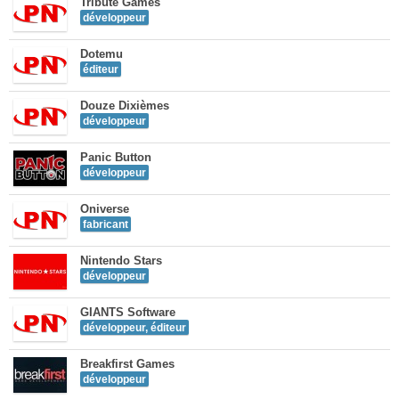
Tribute Games
développeur
Dotemu
éditeur
Douze Dixièmes
développeur
Panic Button
développeur
Oniverse
fabricant
Nintendo Stars
développeur
GIANTS Software
développeur, éditeur
Breakfirst Games
développeur