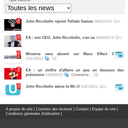
John Riccitiello rejoint Telltale Games
28/02/2015
4
EA : son CEO, John Riccitiello, s'en va
19/03/2013
1
Miiverse sera absent sur Mass Effect 3
15/11/2012
EA : un chiffre d'affaire un peu en dessous des
prévisions
03/08/2012
Commerce...
John Riccitiello adore la Wii U
11/07/2011
4
A propos du site
|
Courriers des lecteurs
|
Contact
|
Equipe du site
|
Conditions générales d'utilisation
|