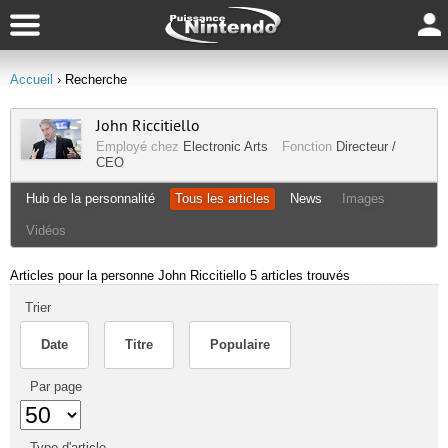
Accueil
› Recherche
John Riccitiello
Employé chez
Electronic Arts
Fonction
Directeur /
CEO
Hub de la personnalité
Tous les articles
News
Images
Vidéos
Articles pour la personne John Riccitiello
5 articles trouvés
Trier
Date
Titre
Populaire
Par page
Type d'article