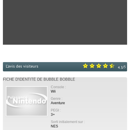
L'avis des visiteurs
/
5
4.3
FICHE D'IDENTITÉ DE BUBBLE BOBBLE
Console :
Wii
Genre :
Aventure
PEGI :
3+
Sorti initialement sur :
NES