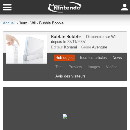
Accueil
› Jeux
› Wii
› Bubble Bobble
Bubble Bobble
Disponible sur
Wii
depuis le 23/11/2007
Editeur
Konami
Genre
Aventure
Hub du jeu
Tous les articles
News
Test
Preview
Images
Vidéos
Avis des visiteurs