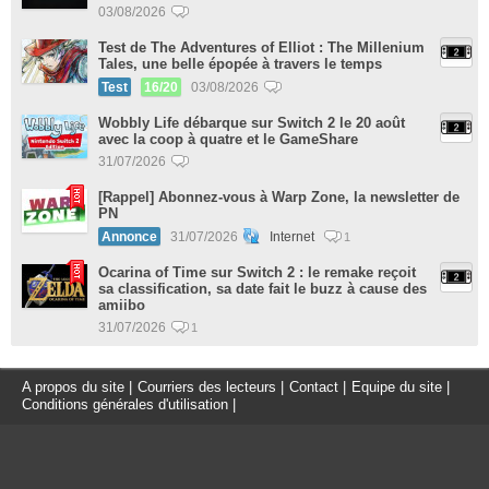
03/08/2026
Test de The Adventures of Elliot : The Millenium
Tales, une belle épopée à travers le temps
Test
16/20
03/08/2026
Wobbly Life débarque sur Switch 2 le 20 août
avec la coop à quatre et le GameShare
31/07/2026
[Rappel] Abonnez-vous à Warp Zone, la newsletter de
PN
Annonce
31/07/2026
Internet
1
Ocarina of Time sur Switch 2 : le remake reçoit
sa classification, sa date fait le buzz à cause des
amiibo
31/07/2026
1
A propos du site
|
Courriers des lecteurs
|
Contact
|
Equipe du site
|
Conditions générales d'utilisation
|