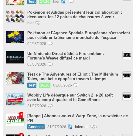
Test
17/20
hier
Pokémon et Adidas présentent leur collaboration :
découvrez les 12 paires de chaussures à venir !
hier
Pokémon et l'Agence Spatiale Européenne s’associent
pour célébrer la Semaine mondiale de l’espace
04/08/2026
Un Nintendo Direct dédié à Fire emblem:
Fortune's Weave diffusé ce mardi
03/08/2026
Test de The Adventures of Elliot : The Millenium
Tales, une belle épopée à travers le temps
Test
16/20
03/08/2026
Wobbly Life débarque sur Switch 2 le 20 août
avec la coop à quatre et le GameShare
31/07/2026
[Rappel] Abonnez-vous à Warp Zone, la newsletter de
PN
Annonce
31/07/2026
Internet
1