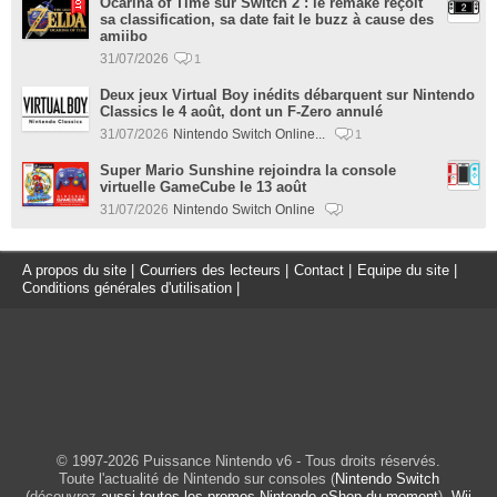
Ocarina of Time sur Switch 2 : le remake reçoit
sa classification, sa date fait le buzz à cause des
amiibo
31/07/2026
1
Deux jeux Virtual Boy inédits débarquent sur Nintendo
Classics le 4 août, dont un F-Zero annulé
31/07/2026
Nintendo Switch Online...
1
Super Mario Sunshine rejoindra la console
virtuelle GameCube le 13 août
31/07/2026
Nintendo Switch Online
A propos du site
|
Courriers des lecteurs
|
Contact
|
Equipe du site
|
Conditions générales d'utilisation
|
© 1997-2026 Puissance Nintendo v6 - Tous droits réservés.
Toute l'actualité de Nintendo sur consoles (
Nintendo Switch
(découvrez
aussi toutes les promos Nintendo eShop du moment
),
Wii