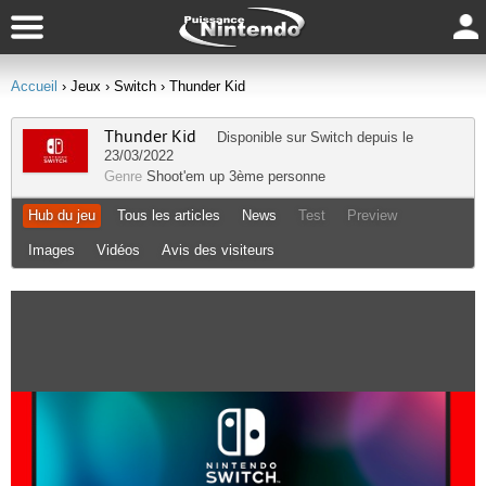
Accueil
› Jeux
› Switch
› Thunder Kid
Thunder Kid
Disponible sur
Switch
depuis le
23/03/2022
Genre
Shoot'em up
3ème personne
Hub du jeu
Tous les articles
News
Test
Preview
Images
Vidéos
Avis des visiteurs