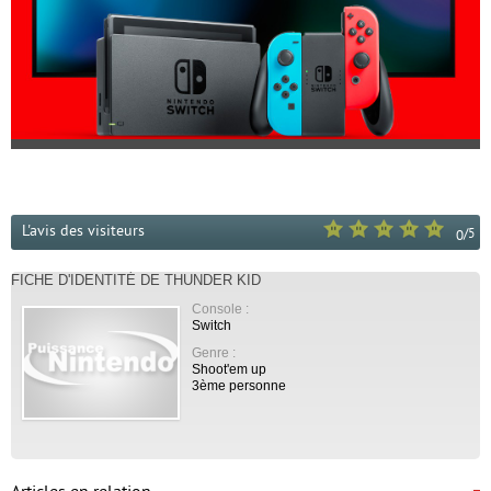
L'avis des visiteurs
/
5
0
FICHE D'IDENTITÉ DE THUNDER KID
Console :
Switch
Genre :
Shoot'em up
3ème personne