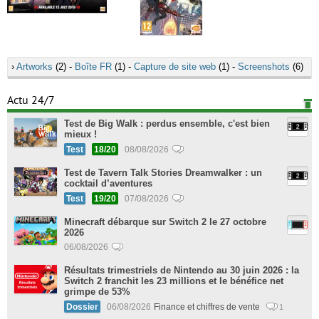
›
Artworks
(2) -
Boîte FR
(1) -
Capture de site web
(1) -
Screenshots
(6)
Actu 24/7
Test de Big Walk : perdus ensemble, c'est bien
mieux !
Test
18/20
08/08/2026
Test de Tavern Talk Stories Dreamwalker : un
cocktail d’aventures
Test
19/20
07/08/2026
Minecraft débarque sur Switch 2 le 27 octobre
2026
06/08/2026
Résultats trimestriels de Nintendo au 30 juin 2026 : la
Switch 2 franchit les 23 millions et le bénéfice net
grimpe de 53%
Dossier
06/08/2026
Finance et chiffres de vente
1