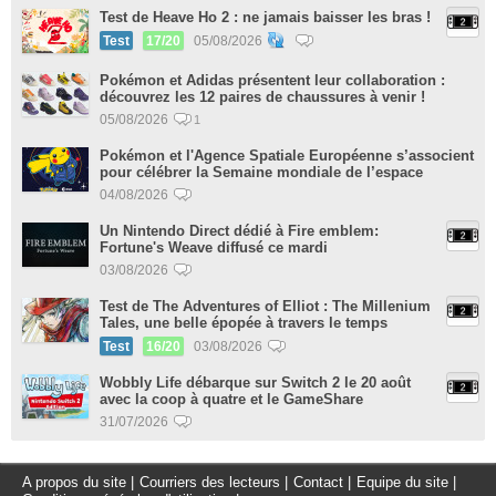
Test de Heave Ho 2 : ne jamais baisser les bras !
Test
17/20
05/08/2026
Pokémon et Adidas présentent leur collaboration :
découvrez les 12 paires de chaussures à venir !
05/08/2026
1
Pokémon et l'Agence Spatiale Européenne s’associent
pour célébrer la Semaine mondiale de l’espace
04/08/2026
Un Nintendo Direct dédié à Fire emblem:
Fortune's Weave diffusé ce mardi
03/08/2026
Test de The Adventures of Elliot : The Millenium
Tales, une belle épopée à travers le temps
Test
16/20
03/08/2026
Wobbly Life débarque sur Switch 2 le 20 août
avec la coop à quatre et le GameShare
31/07/2026
A propos du site
|
Courriers des lecteurs
|
Contact
|
Equipe du site
|