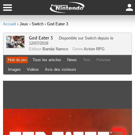
Accueil
› Jeux
› Switch
› God Eater 3
God Eater 3
Disponible sur
Switch
depuis le
12/07/2019
Editeur
Bandai Namco
Genre
Action RPG
Hub du jeu
Tous les articles
News
Test
Preview
Images
Vidéos
Avis des visiteurs