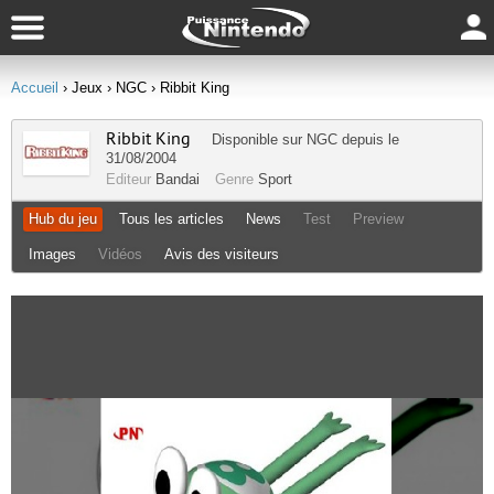
Accueil
› Jeux
› NGC
› Ribbit King
Ribbit King
Disponible sur
NGC
depuis le
31/08/2004
Editeur
Bandai
Genre
Sport
Hub du jeu
Tous les articles
News
Test
Preview
Images
Vidéos
Avis des visiteurs