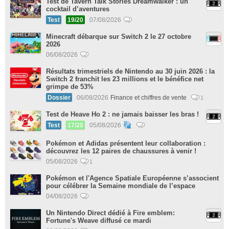
Test de Tavern Talk Stories Dreamwalker : un
cocktail d’aventures
Test
19/20
07/08/2026
Minecraft débarque sur Switch 2 le 27 octobre
2026
06/08/2026
Résultats trimestriels de Nintendo au 30 juin 2026 : la
Switch 2 franchit les 23 millions et le bénéfice net
grimpe de 53%
Dossier
06/08/2026
Finance et chiffres de vente
1
Test de Heave Ho 2 : ne jamais baisser les bras !
Test
17/20
05/08/2026
Pokémon et Adidas présentent leur collaboration :
découvrez les 12 paires de chaussures à venir !
05/08/2026
1
Pokémon et l'Agence Spatiale Européenne s’associent
pour célébrer la Semaine mondiale de l’espace
04/08/2026
Un Nintendo Direct dédié à Fire emblem:
Fortune's Weave diffusé ce mardi