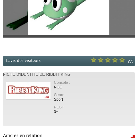
L'avis des visiteurs
/
5
0
FICHE D'IDENTITÉ DE RIBBIT KING
Console :
NGC
Genre :
Sport
PEGI :
3+
Articles en relation