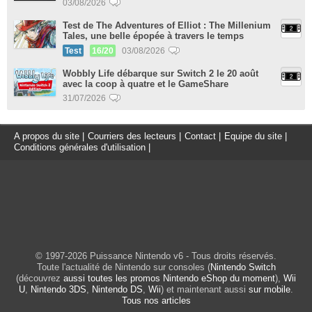
03/08/2026
Test de The Adventures of Elliot : The Millenium
Tales, une belle épopée à travers le temps
Test
16/20
03/08/2026
Wobbly Life débarque sur Switch 2 le 20 août
avec la coop à quatre et le GameShare
31/07/2026
A propos du site
|
Courriers des lecteurs
|
Contact
|
Equipe du site
|
Conditions générales d'utilisation
|
© 1997-2026 Puissance Nintendo v6 - Tous droits réservés.
Toute l'actualité de Nintendo sur consoles (
Nintendo Switch
(découvrez
aussi toutes les promos Nintendo eShop du moment
),
Wii
U
,
Nintendo 3DS
,
Nintendo DS
,
Wii
) et maintenant aussi
sur mobile
.
Tous nos articles