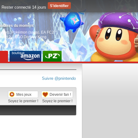
Rester connecté 14 jours
pulaires du moment
aiders
,
Pokémon (saga)
,
EA FC27
,
witch 2
,
LEGO Donkey Kong
Suivre @pnintendo
Mes jeux
Devenir fan !
Soyez le premier !
Soyez le premier !