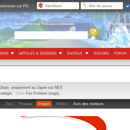
ienvenue sur PN
Rechercher sur Puissance Nintendo
Termes po
Splatoon R
Nintendo S
VIEWS
ARTICLES & DOSSIERS
ENCYCLO.
DISCORD
FORUM
Dispo. uniquement au Japon sur
NES
tratégie
Série
Fire Emblem (saga)
Test
Preview
Images
Vidéos
Avis des visiteurs