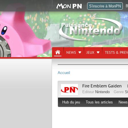
B
S'inscrire à MonPN
NEWS
JEUX
TESTS & PRE
Accueil
Fire Emblem Gaiden
Editeur
Nintendo
Genre
S
Hub du jeu
Tous les articles
News