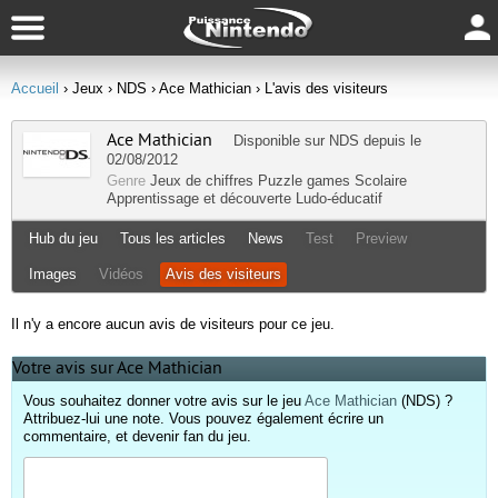
Accueil
› Jeux
› NDS
› Ace Mathician
› L'avis des visiteurs
Ace Mathician
Disponible sur
NDS
depuis le
02/08/2012
Genre
Jeux de chiffres
Puzzle games
Scolaire
Apprentissage et découverte
Ludo-éducatif
Hub du jeu
Tous les articles
News
Test
Preview
Images
Vidéos
Avis des visiteurs
Il n'y a encore aucun avis de visiteurs pour ce jeu.
Votre avis sur Ace Mathician
Vous souhaitez donner votre avis sur le jeu
Ace Mathician
(NDS) ?
Attribuez-lui une note. Vous pouvez également écrire un
commentaire, et devenir fan du jeu.