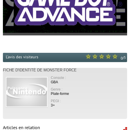
L'avis des visiteurs
/
5
0
FICHE D'IDENTITÉ DE MONSTER FORCE
Console :
GBA
Genre :
Plate-forme
PEGI :
3+
Articles en relation