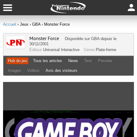
Accueil
› Jeux
› GBA
› Monster Force
Monster Force
Disponible sur
GBA
depuis le
30/11/2001
Editeur
Universal Interactive
Genre
Plate-forme
Hub du jeu
Tous les articles
News
Test
Preview
Images
Vidéos
Avis des visiteurs