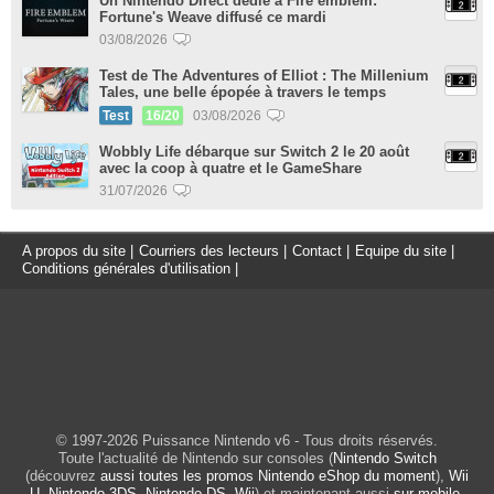
Un Nintendo Direct dédié à Fire emblem:
Fortune's Weave diffusé ce mardi
03/08/2026
Test de The Adventures of Elliot : The Millenium
Tales, une belle épopée à travers le temps
Test
16/20
03/08/2026
Wobbly Life débarque sur Switch 2 le 20 août
avec la coop à quatre et le GameShare
31/07/2026
A propos du site
|
Courriers des lecteurs
|
Contact
|
Equipe du site
|
Conditions générales d'utilisation
|
© 1997-2026 Puissance Nintendo v6 - Tous droits réservés.
Toute l'actualité de Nintendo sur consoles (
Nintendo Switch
(découvrez
aussi toutes les promos Nintendo eShop du moment
),
Wii
U
,
Nintendo 3DS
,
Nintendo DS
,
Wii
) et maintenant aussi
sur mobile
.