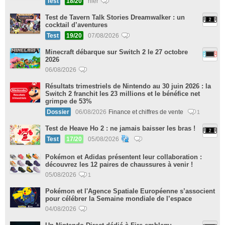
Test
18/20
hier
Test de Tavern Talk Stories Dreamwalker : un
cocktail d’aventures
Test
19/20
07/08/2026
Minecraft débarque sur Switch 2 le 27 octobre
2026
06/08/2026
Résultats trimestriels de Nintendo au 30 juin 2026 : la
Switch 2 franchit les 23 millions et le bénéfice net
grimpe de 53%
Dossier
06/08/2026
Finance et chiffres de vente
1
Test de Heave Ho 2 : ne jamais baisser les bras !
Test
17/20
05/08/2026
Pokémon et Adidas présentent leur collaboration :
découvrez les 12 paires de chaussures à venir !
05/08/2026
1
Pokémon et l'Agence Spatiale Européenne s’associent
pour célébrer la Semaine mondiale de l’espace
04/08/2026