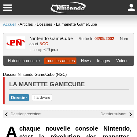
Accueil
› Articles
› Dossiers
› La manette GameCube
Nintendo GameCube
Sortie le
03/05/2002
Nom
court
NGC
Line-up
629 jeux
Hub de la console
Tous les articles
News
Images
Vidéos
Dossier Nintendo GameCube (NGC)
LA MANETTE GAMECUBE
Dossier
Hardware
Dossier précédent
Dossier suivant
A
chaque nouvelle console Nintendo,
c'est la révolution des manettes.