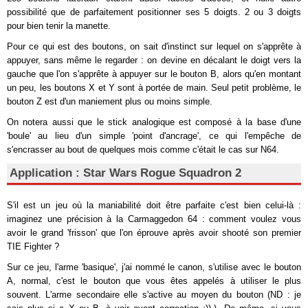
possibilité que de parfaitement positionner ses 5 doigts. 2 ou 3 doigts
pour bien tenir la manette.
Pour ce qui est des boutons, on sait d'instinct sur lequel on s'apprête à
appuyer, sans même le regarder : on devine en décalant le doigt vers la
gauche que l'on s'apprête à appuyer sur le bouton B, alors qu'en montant
un peu, les boutons X et Y sont à portée de main. Seul petit problème, le
bouton Z est d'un maniement plus ou moins simple.
On notera aussi que le stick analogique est composé à la base d'une
'boule' au lieu d'un simple 'point d'ancrage', ce qui l'empêche de
s'encrasser au bout de quelques mois comme c'était le cas sur N64.
Application : Star Wars Rogue Squadron 2
S'il est un jeu où la maniabilité doit être parfaite c'est bien celui-là :
imaginez une précision à la Carmaggedon 64 : comment voulez vous
avoir le grand 'frisson' que l'on éprouve après avoir shooté son premier
TIE Fighter ?
Sur ce jeu, l'arme 'basique', j'ai nommé le canon, s'utilise avec le bouton
A, normal, c'est le bouton que vous êtes appelés à utiliser le plus
souvent. L'arme secondaire elle s'active au moyen du bouton (ND : je