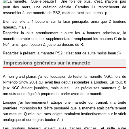
Une fois de plus, c'est, n'ayons pas
peur des mots, une création géniale. Certains lui reprocheront de
ressembler à une manette de PS2, mais ce n'est pas le cas :p
Bien sûr elle a 4 boutons sur la face principale, ainsi que 2 boutons
latéraux, mais...
Regardez la plus attentivement : outre les 4 boutons principaux, la
manette compte un stick supplémentaire, remplaçant les boutons C de la
N64, ainsi qu'un bouton Z, juste au dessus du R.
Regardez à présent la manette PS2 : c'est tout de suite moins beau ;))
Impressions générales sur la manette
A mon grand plaisir, j'ai eu l'occasion de tester la manette NGC, lors du
Nintendo Show 2001 qui avait lieu début septembre à Londres. En tout, 8
jeux NGC étaient jouables, mais aussi... les précieuses manettes ;) Je
me suis donc régalé à proprement parler avec cette manette.
Lorsque j'ai fiévreusement attrapé une manette qui traînait, ma toute
première impression fut d'être persuadé que la manette était parfaitement
sur mesure. Quelle joie, mes doigts tombaient instinctivement sur le stick
analogique et sur le gros bouton A :)
Les boutons latéraux étaient aussi faciles d'accès, et nulle autre