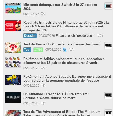
Minecraft débarque sur Switch 2 le 27 octobre
2026
06/08/2026
Résultats trimestriels de Nintendo au 30 juin 2026 : la
Switch 2 franchit les 23 millions et le bénéfice net
grimpe de 53%
Dossier
06/08/2026
Finance et chiffres de vente
1
Test de Heave Ho 2 : ne jamais baisser les bras !
Test
17/20
05/08/2026
Pokémon et Adidas présentent leur collaboration :
découvrez les 12 paires de chaussures à venir !
05/08/2026
1
Pokémon et l'Agence Spatiale Européenne s’associent
pour célébrer la Semaine mondiale de l’espace
04/08/2026
Un Nintendo Direct dédié à Fire emblem:
Fortune's Weave diffusé ce mardi
03/08/2026
Test de The Adventures of Elliot : The Millenium
Tales, une belle épopée à travers le temps