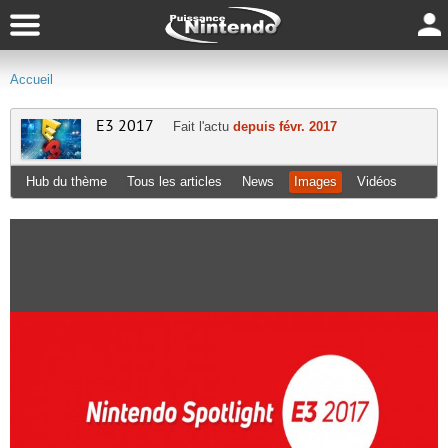
Accueil
E3 2017
Fait l'actu
depuis févr. 2017
Hub du thème
Tous les articles
News
Images
Vidéos