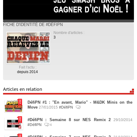
FICHE D'IDENTITÉ DE #DÉFIPN
Nombre d'articles :
3
Fait l'actu :
depuis 2014
Articles en relation
DéfiPN #1 : "En avant, Mario" - M&DK Minis on the
Move
27/01/2015
#DéfiPN
#DéfiPN : Semaine 8 sur NES Remix 2
29/10/2014
#DéfiPN
4