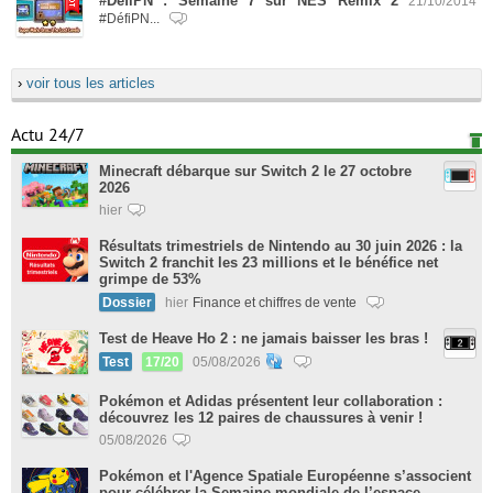
#DéfiPN : Semaine 7 sur NES Remix 2
21/10/2014
#DéfiPN...
›
voir tous les articles
Actu 24/7
Minecraft débarque sur Switch 2 le 27 octobre
2026
hier
Résultats trimestriels de Nintendo au 30 juin 2026 : la
Switch 2 franchit les 23 millions et le bénéfice net
grimpe de 53%
Dossier
hier
Finance et chiffres de vente
Test de Heave Ho 2 : ne jamais baisser les bras !
Test
17/20
05/08/2026
Pokémon et Adidas présentent leur collaboration :
découvrez les 12 paires de chaussures à venir !
05/08/2026
Pokémon et l'Agence Spatiale Européenne s’associent
pour célébrer la Semaine mondiale de l’espace