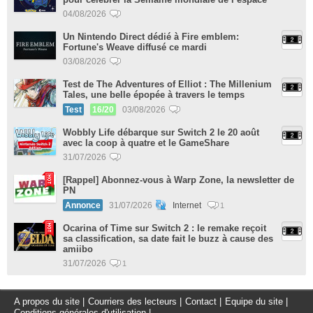
04/08/2026
Un Nintendo Direct dédié à Fire emblem:
Fortune's Weave diffusé ce mardi
03/08/2026
Test de The Adventures of Elliot : The Millenium
Tales, une belle épopée à travers le temps
Test
16/20
03/08/2026
Wobbly Life débarque sur Switch 2 le 20 août
avec la coop à quatre et le GameShare
31/07/2026
[Rappel] Abonnez-vous à Warp Zone, la newsletter de
PN
Annonce
31/07/2026
Internet
1
Ocarina of Time sur Switch 2 : le remake reçoit
sa classification, sa date fait le buzz à cause des
amiibo
31/07/2026
1
A propos du site
|
Courriers des lecteurs
|
Contact
|
Equipe du site
|
Conditions générales d'utilisation
|