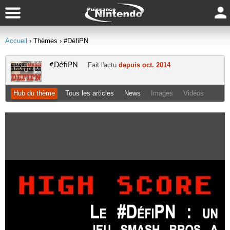
Accueil
› Thèmes
› #DéfiPN
#DéfiPN
Fait l'actu
depuis oct. 2014
Hub du thème
Tous les articles
News
Images
Vidéos