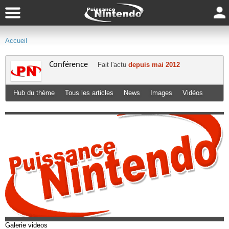
Accueil
Conférence
Fait l'actu
depuis mai 2012
Hub du thème
Tous les articles
News
Images
Vidéos
Galerie videos