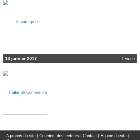
13 janvier 2017
1 video
A propos du site
|
Courriers des lecteurs
|
Contact
|
Equipe du site
|