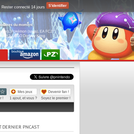
Rester connecté 14 jours
pulaires du moment
aiders
,
Pokémon (saga)
,
EA FC27
,
witch 2
,
LEGO Donkey Kong
Mes jeux
Devenir fan !
 !
1
ajout, et vous ?
Soyez le premier !
T DERNIER PNCAST