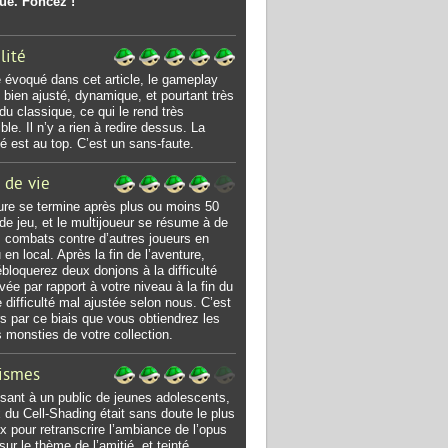
ue. Foncez !
lité
voqué dans cet article, le gameplay
s bien ajusté, dynamique, et pourtant très
du classique, ce qui le rend très
ble. Il n’y a rien à redire dessus. La
ité est au top. C’est un sans-faute.
 de vie
ure se termine après plus ou moins 50
de jeu, et le multijoueur se résume à de
 combats contre d’autres joueurs en
 en local. Après la fin de l’aventure,
bloquerez deux donjons à la difficulté
evée par rapport à votre niveau à la fin du
e difficulté mal ajustée selon nous. C’est
urs par ce biais que vous obtiendrez les
s monsties de votre collection.
ismes
sant à un public de jeunes adolescents,
x du Cell-Shading était sans doute le plus
ux pour retranscrire l’ambiance de l’opus
sur le thème de l’amitié, et teinté