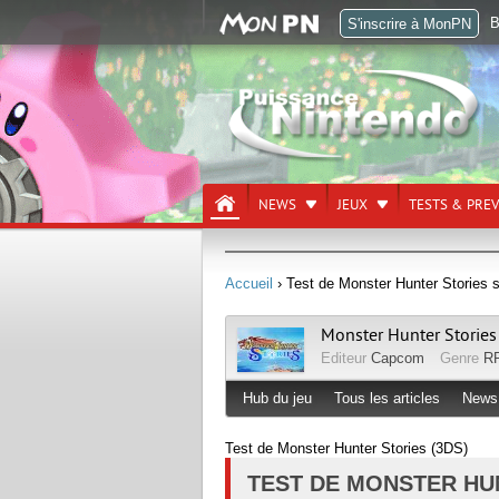
B
S'inscrire à MonPN
NEWS
JEUX
TESTS & PRE
Accueil
› Test de Monster Hunter Stories 
Monster Hunter Stories
Editeur
Capcom
Genre
R
Hub du jeu
Tous les articles
News
Test de Monster Hunter Stories (3DS)
TEST DE MONSTER HU