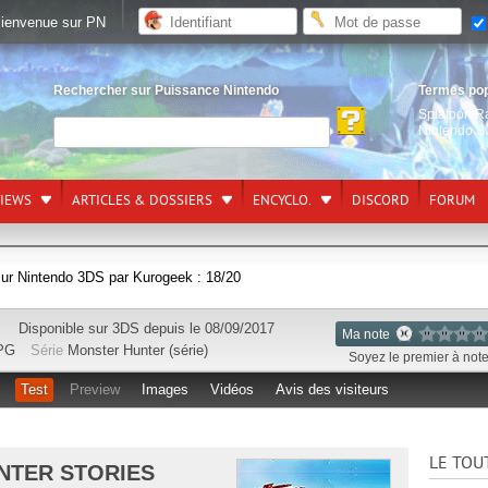
ienvenue sur PN
Rechercher sur Puissance Nintendo
Termes po
Splatoon R
Nintendo S
VIEWS
ARTICLES & DOSSIERS
ENCYCLO.
DISCORD
FORUM
sur Nintendo 3DS par Kurogeek : 18/20
Disponible sur
3DS
depuis le 08/09/2017
Ma note
PG
Série
Monster Hunter (série)
Soyez le premier à noter
Test
Preview
Images
Vidéos
Avis des visiteurs
LE TOU
NTER STORIES