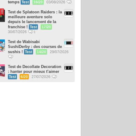
temps
Test
16/20
03/08/2026
Test de Splatoon Raiders : la
meilleure aventure solo
depuis le lancement de la
franchise !
Test
17/20
30/07/2026
1
Test de Wabisabi
SushiDerby : des courses de
sushis !
Test
14/20
29/07/2026
Test de Decollate Decoration
: hanter pour mieux t’aimer
Test
6/20
27/07/2026