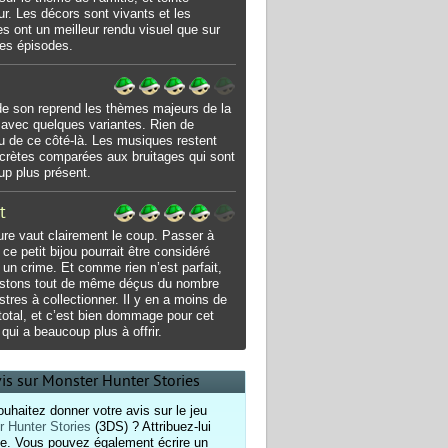
r. Les décors sont vivants et les
s ont un meilleur rendu visuel que sur
res épisodes.
e son reprend les thèmes majeurs de la
 avec quelques variantes. Rien de
 de ce côté-là. Les musiques restent
scrètes comparées aux bruitages qui sont
p plus présent.
t
ure vaut clairement le coup. Passer à
 ce petit bijou pourrait être considéré
n crime. Et comme rien n’est parfait,
estons tout de même déçus du nombre
tres à collectionner. Il y en a moins de
total, et c’est bien dommage pour cet
 qui a beaucoup plus à offrir.
vis sur Monster Hunter Stories
uhaitez donner votre avis sur le jeu
 Hunter Stories
(3DS) ? Attribuez-lui
e. Vous pouvez également écrire un