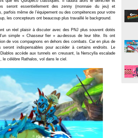
nt que les Qurupeco classiques. Il faudra alors le dénicher et
nses seront essentiellement des zenny (monnaie du jeu) et
s, parfois même de l’équipement ou des compétences pour votre
up, les concepteurs ont beaucoup plus travaillé le background.
nt un réel plaisir à discuter avec des PNJ plus souvent dotés
d’un simple « Chasseur fier » au-dessus de leur tête. Ils ont
sation de vos compagnons en dehors des combats. Car en plus de
s seront indispensables pour accéder à certains endroits. Le
e Diablos accède aux tunnels en creusant, la Nerscylla escalade
x, le célèbre Rathalos, vol dans le ciel.