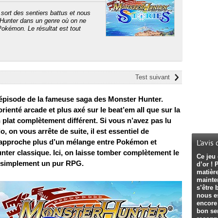
ort des sentiers battus et nous
 Hunter dans un genre où on ne
Pokémon. Le résultat est tout
Test suivant
 épisode de la fameuse saga des Monster Hunter.
rienté arcade et plus axé sur le beat’em all que sur la
 plat complètement différent. Si vous n’avez pas lu
, on vous arrête de suite, il est essentiel de
pproche plus d’un mélange entre Pokémon et
L'avis
er classique. Ici, on laisse tomber complètement le
Ce jeu 
t simplement un pur RPG.
d’or ! 
matière
mainte
s’être 
nous e
encore 
bon sen