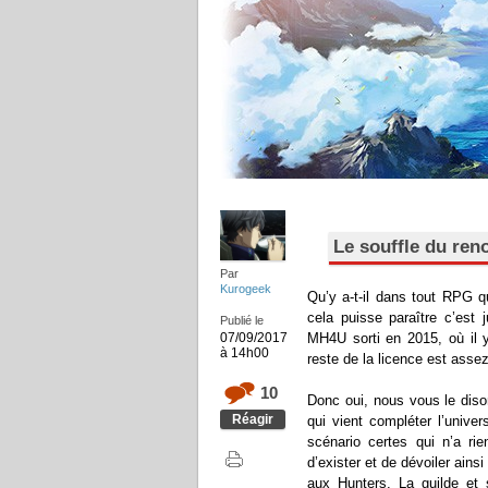
Le souffle du ren
Par
Kurogeek
Qu’y a-t-il dans tout RPG q
cela puisse paraître c’est
Publié le
MH4U sorti en 2015, où il y
07/09/2017
à 14h00
reste de la licence est assez
10
Donc oui, nous vous le dis
Réagir
qui vient compléter l’unive
scénario certes qui n’a rie
d’exister et de dévoiler ain
aux Hunters. La guilde et 