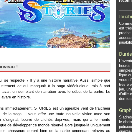
reconn
Jouabi
Comme é
est trè
proche 
accessi
jouabil
Durée
L’avent
heures 
ouveau !
simples
ligne ou
vous dé
ui se respecte ? Il y a une histoire narrative. Aussi simple que
très él
 justement ce qui manquait à la saga vidéoludique, mis à part
jeu, un
 avait un semblant de narration avec le début de la partie. Le
d’aille
 avare en histoire.
dernier
ons immédiatement, STORIES est un agréable vent de fraîcheur
Graph
rs de la saga. Il vous offre une toute nouvelle vision avec son
S’adres
n d’original, bourré de clichés déjà-vus, mais qui a le mérite
le choi
si que de développer ce monde réservé alors jusque-là uniquement
judicie
ses chasseurs seront bien de la partie cependant relayés au
orienté 