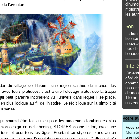
d’humou
n de l’aventure.
monstre
les aut
Son
La band
licence
nouveau
très di
beaucou
Intérê
L’avent
côté de
comme u
ider du village de Hakum, une région cachée du monde des
nous r
vec leurs pratiques, c’est à dire l’élevage plutôt que la traque
de mons
i peut paraître incohérent vu l’univers dans lequel il se place,
110 au 
univers
n plus logique au fil de l’histoire. Le récit joue sur la simplicité
uspense.
Votre a
qui pourrait être fait au jeu pour les amateurs d’ambiances plus
ec son design en cell-shading, STORIES donne le ton, avec une
Vous so
Monster
 tous et pour tous les âges. Pourtant ce style est sans aucun
une not
nsmettre le mieux l’orientation voulue par le jeu. D’ailleurs il n’a